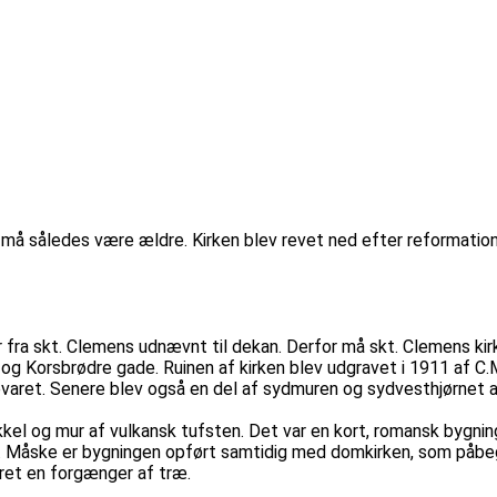
og må således være ældre. Kirken blev revet ned efter reformation
 fra skt. Clemens udnævnt til dekan. Derfor må skt. Clemens kir
e og Korsbrødre gade. Ruinen af kirken blev udgravet i 1911 af 
evaret. Senere blev også en del af sydmuren og sydvesthjørnet 
el og mur af vulkansk tufsten. Det var en kort, romansk bygni
. Måske er bygningen opført samtidig med domkirken, som påbeg
ret en forgænger af træ.