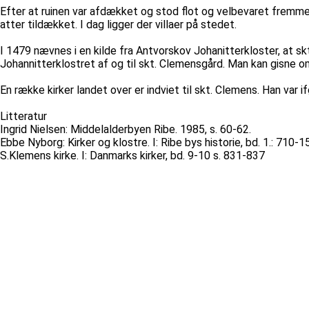
Efter at ruinen var afdækket og stod flot og velbevaret fremme, 
atter tildækket. I dag ligger der villaer på stedet.
I 1479 nævnes i en kilde fra Antvorskov Johanitterkloster, at sk
Johannitterklostret af og til skt. Clemensgård. Man kan gisne om
En række kirker landet over er indviet til skt. Clemens. Han var 
Litteratur
Ingrid Nielsen: Middelalderbyen Ribe. 1985, s. 60-62.
Ebbe Nyborg: Kirker og klostre. I: Ribe bys historie, bd. 1.: 710-1
S.Klemens kirke. I: Danmarks kirker, bd. 9-10 s. 831-837