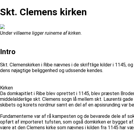
Skt. Clemens kirken
Under villaerne ligger ruinerne af kirken.
Intro
Skt. Clemenskirken i Ribe nævnes i de skriftlige kilder i 1145, 
dens nøjagtige beliggenhed og udssende kendes.
Kirken
Da domkapitlet i Ribe blev oprettet i 1145, blev præsten Broder
middelalderlige skt. Clemens sogn lå mellem skt. Laurentii gad
skibets og korets nordmur samt en del af en apsisrunding var b
Fundamenterne var af rå kampesten og de bevarede dele af sokk
opført af importeret tufsten, som også domkirken er bygget af
være at den Clemens kirke som nævnes i kilden fra 1145 har væ