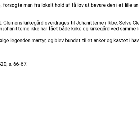
forsøgte man fra lokalt hold af få lov at bevare den i et lille 
t. Clemens kirkegård overdrages til Johanitterne i Ribe. Selve C
 johanitterne ikke har fået både kirke og kirkegård ved samme le
ifølge legenden martyr, og blev bundet til et anker og kastet i h
520, s. 66-67.