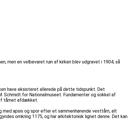
en, men en velbevaret ruin af kirken blev udgravet i 1904, så
ken have eksisteret allerede på dette tidspunkt. Det
C.M. Schmidt for Nationalmuseet. Fundamenter og sokkel af
af tårnet afdækket.
ng med apsis og spor efter et sammenhørende vesttårn, alt
yndes omkring 1175, og har arkitektonisk lignet denne. Det kan