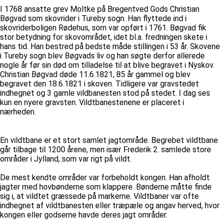
I 1768 ansatte grev Moltke på Bregentved Gods Christian
Bøgvad som skovrider i Tureby sogn. Han flyttede ind i
skovriderboligen Rødehus, som var opført i 1761. Bøgvad fik
stor betydning for skovområdet, idet bl.a. fredningen skete i
hans tid. Han bestred på bedste måde stillingen i 53 år. Skovene
i Tureby sogn blev Bøgvads liv og han søgte derfor allerede
nogle år før sin død om tilladelse til at blive begravet i Nyskov.
Christian Bøgvad døde 11.6.1821, 85 år gammel og blev
begravet den 18.6.1821 i skoven. Tidligere var gravstedet
indhegnet og 3 gamle vildbanesten stod på stedet. I dag ses
kun en nyere gravsten. Vildtbanestenene er placeret i
nærheden.
En vildtbane er et stort samlet jagtområde. Begrebet vildtbane
går tilbage til 1200 årene, men især Frederik 2. samlede store
områder i Jylland, som var rigt på vildt.
De mest kendte områder var forbeholdt kongen. Han afholdt
jagter med hovbønderne som klappere. Bønderne måtte finde
sig i, at vildtet græssede på markerne. Vildtbaner var ofte
indhegnet af vildtbanesten eller træpæle og angav herved, hvor
kongen eller godserne havde deres jagt områder.