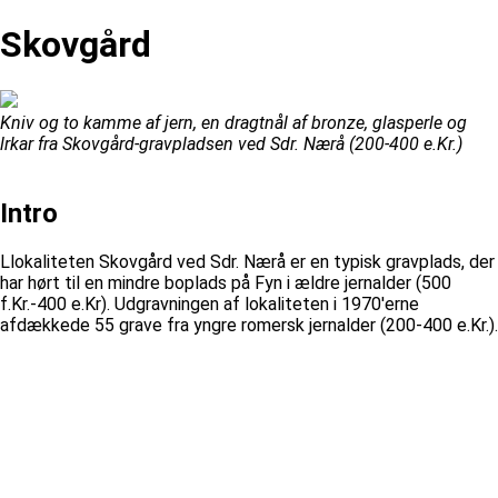
Skovgård
Kniv og to kamme af jern, en dragtnål af bronze, glasperle og
lrkar fra Skovgård-gravpladsen ved Sdr. Nærå (200-400 e.Kr.)
Intro
Llokaliteten Skovgård ved Sdr. Nærå er en typisk gravplads, der
har hørt til en mindre boplads på Fyn i ældre jernalder (500
f.Kr.-400 e.Kr). Udgravningen af lokaliteten i 1970'erne
afdækkede 55 grave fra yngre romersk jernalder (200-400 e.Kr.).