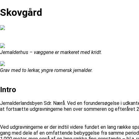
Skovgård
Jernalderhus – væggene er markeret med kridt.
Grav med to lerkar, yngre romersk jernalder.
Intro
Jernalderlandsbyen Sdr. Nærå. Ved en forundersøgelse i udkanten
at fortsætte udgravningerne hen over sommeren og efteråret 
Ved udgravningerne er der indtil videre fundet en lang række spæ
gang med dele af en omfattende bebyggelse fra samme periode. 
1.000 meter, men også af en lang række fine genstande – bl.a. r