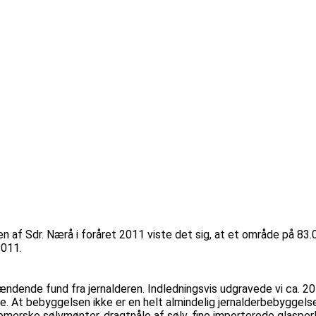
 af Sdr. Nærå i foråret 2011 viste det sig, at et område på 83.
2011.
ndende fund fra jernalderen. Indledningsvis udgravede vi ca. 20 g
At bebyggelsen ikke er en helt almindelig jernalderbebyggelse
omerske sølvmønter, dragtnåle af sølv, fine importerede glasperl