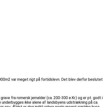
000m2 var meget rigt på fortidslevn. Det blev derfor beslutet
rave fra romersk jernalder (ca. 200-300 e.Kr.) og er pt. godt i
 underbygges ikke alene af landsbyens udstrækning på ca.
er osv. Ældst er dog indtil videre nogle meget sjældne huse,