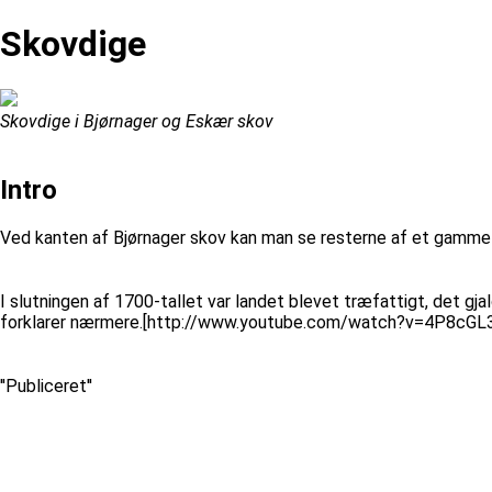
Skovdige
Skovdige i Bjørnager og Eskær skov
Intro
Ved kanten af Bjørnager skov kan man se resterne af et gammelt
I slutningen af 1700-tallet var landet blevet træfattigt, det gja
forklarer nærmere.[http://www.youtube.com/watch?v=4P8cG
''Publiceret''