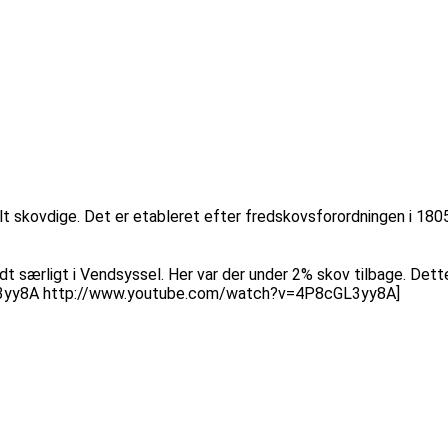
 skovdige. Det er etableret efter fredskovsforordningen i 1805
ldt særligt i Vendsyssel. Her var der under 2% skov tilbage. Dett
L3yy8A http://www.youtube.com/watch?v=4P8cGL3yy8A]