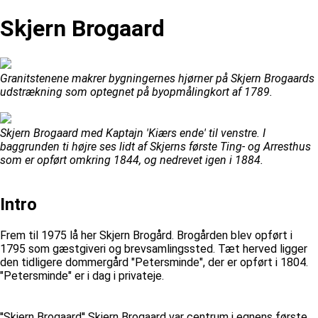
Skjern Brogaard
Granitstenene makrer bygningernes hjørner på Skjern Brogaards
udstrækning som optegnet på byopmålingkort af 1789.
Skjern Brogaard med Kaptajn 'Kiærs ende' til venstre. I
baggrunden ti højre ses lidt af Skjerns første Ting- og Arresthus
som er opført omkring 1844, og nedrevet igen i 1884.
Intro
Frem til 1975 lå her Skjern Brogård. Brogården blev opført i
1795 som gæstgiveri og brevsamlingssted. Tæt herved ligger
den tidligere dommergård "Petersminde", der er opført i 1804.
"Petersminde" er i dag i privateje.
''Skjern Brogaard'' Skjern Brogaard var centrum i egnens første