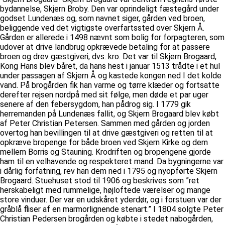
bydannelse, Skjern Broby. Den var oprindeligt fæstegård under
godset Lundenæs og, som navnet siger, gården ved broen,
beliggende ved det vigtigste overfartssted over Skjern Å.
Gården er allerede i 1498 nævnt som bolig for forpagteren, som
udover at drive landbrug opkrævede betaling for at passere
broen og drev gæstgiveri, dvs. kro. Det var til Skjern Brogaard,
Kong Hans blev båret, da hans hest i januar 1513 trådte i et hul
under passagen af Skjern Å og kastede kongen ned I det kolde
vand. På brogården fik han varme og tørre klæder og fortsatte
derefter rejsen nordpå med sit følge, men døde et par uger
senere af den febersygdom, han pådrog sig. I 1779 gik
herremanden på Lundenæs fallit, og Skjern Brogaard blev købt
af Peter Christian Petersen. Sammen med gården og jorden
overtog han bevillingen til at drive gæstgiveri og retten til at
opkræve bropenge for både broen ved Skjern Kirke og dem
mellem Borris og Stauning. Krodriften og bropengene gjorde
ham til en velhavende og respekteret mand. Da bygningerne var
i dårlig forfatning, rev han dem ned i 1795 og nyopførte Skjern
Brogaard. Stuehuset stod til 1906 og beskrives som ”ret
herskabeligt med rummelige, højloftede værelser og mange
store vinduer. Der var en udskåret yderdør, og i forstuen var der
gråblå fliser af en marmorlignende stenart.” I 1804 solgte Peter
Christian Pedersen brogården og købte i stedet nabogården,