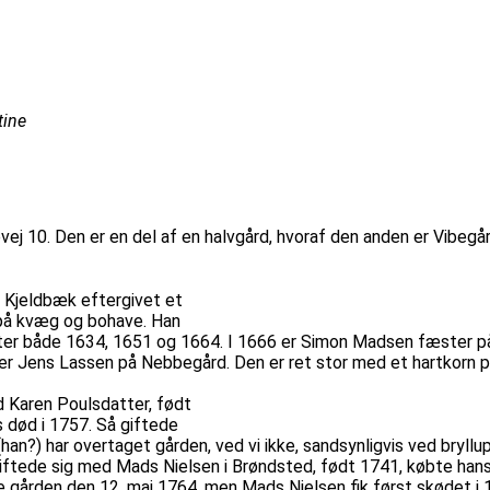
tine
levej 10. Den er en del af en halvgård, hvoraf den anden er Vibegå
s Kjeldbæk eftergivet et
e på kvæg og bohave. Han
ter både 1634, 1651 og 1664. I 1666 er Simon Madsen fæster på 
r Jens Lassen på Nebbegård. Den er ret stor med et hartkorn p
 Karen Poulsdatter, født
 død i 1757. Så giftede
han?) har overtaget gården, ved vi ikke, sandsynligvis ved bryllu
tede sig med Mads Nielsen i Brøndsted, født 1741, købte hans o
 gården den 12. maj 1764, men Mads Nielsen fik først skødet i 1