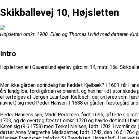
Skikballevej 10, Højsletten
Højsletten omkr. 1900. Ellen og Thomas Hviid med datteren Kirs
Intro
Højsletten er i Gauerslund ejerlav gård nr. 14, matr. 15a. Skikbal
Mon ikke gården oprindelig har heddet Kjelbæk? I 1601 får Han
års landgilde, fordi gården er brændt, og han har lidt stor skad
efterfølges af Jørgen Lauritzen Kielbech, der anføres som fæs
navnet) sig med Peder Hansen. I 1688 er gården fæstegård unde
Peder Hansens søn, Mads Pedersen, født 1695, giftede sig med
1703, og de overtog fæstet omkr. 1720 og havde det indtil hans
Karen sig (9.6.1758) med Terkel Nielsen, født 1702. Hvornår de (
datter Anne Margrethe Madsdatter, født 1742, den 16.6.1764 gif
Madsen Brøndsted (gård nr. 5 i Brøndsted, Hørregård). Han købte