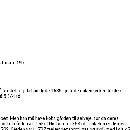
rd, matr. 15b
stedet, og da han døde 1685, giftede enken (vi kender ikke
å 5 3/4 td.
ppet. Men han må have købt gården til selveje, for da deres
nkel gården af Terkel Nielsen for 364 rdl. Onkelen er Jørgen
782. Gården var i 1787 trelænget (nord, øst og syd) med i alt 45