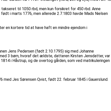
 takseret til 1050 rbd, men kun forsikret for 450 rbd. Anne
 født i marts 1776, men allerede 2.7.1803 havde Mads Nielsen
fter en kortere tid at have haft en mindre ejendom i
 sønnen Jens Pedersen (født 2.10.1795) sig med Johanne
med 3 børn, hvoraf det ældste, datteren Kirsten Jensdatter, var
 1814 i Håstrup, og de overtog gården, som ved matrikuleringen
76 med Jes Sørensen Qvist, født 22. februar 1845 i Gauerslund.