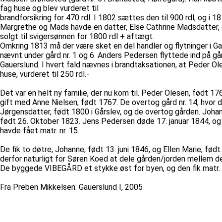
fag huse og blev vurderet til
brandforsikring for 470 rdl. I 1802 sættes den til 900 rdl, og i
Margrethe og Mads havde en datter, Else Cathrine Madsdatter, 
solgt til svigersønnen for 1800 rdl + aftægt.
Omkring 1813 må der være sket en del handler og flytninger i G
nævnt under gård nr. 1 og 6. Anders Pedersen flyttede ind på gård
Gauerslund. I hvert fald nævnes i brandtaksationen, at Peder O
huse, vurderet til 250 rdl.-
Det var en helt ny familie, der nu kom til. Peder Olesen, født 17
gift med Anne Nielsen, født 1767. De overtog gård nr. 14, hvor
Jørgensdatter, født 1800 i Gårslev, og de overtog gården. Johan
født 26. Oktober 1823. Jens Pedersen døde 17. januar 1844, og 
havde fået matr. nr. 15.
De fik to døtre; Johanne, født 13. juni 1846, og Ellen Marie, født
derfor naturligt for Søren Koed at dele gården/jorden mellem de
De byggede VIBEGÅRD et stykke øst for byen, og den fik matr.
Fra Preben Mikkelsen: Gauerslund I, 2005