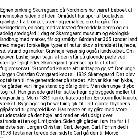
Egnen omkring Skarregaard på Nordmors har været beboet af
mennesker siden oldtiden. Området har spor af bopladser,
gravhøje fra bronze-, sten- og jernalder, en storgård fra
vikingetiden, en borg med voldsted fra middelalderen og en
adelig sædegård. I dag er Skarregaard museum og økologisk
landbrug med marker, får og smådyr. Gården har 365 tønder land
med meget forskellige typer af natur; skov, strandslette, hede,
sø, strand og marker. Gravhøje rejser sig også i landskabet. Om
graven Lushøj siger sagn, at den står på gloende pæle ved
særlige lejligheder. Skarregaard grænser op til et stort
fuglereservat. ''Stormflod knuste alt undtagen gejst'' Den unge
Jørgen Christian Overgaard købte i 1832 Skarregaard. Det blev
optakten til fire generationer på stedet. Alt var ikke ren lykke,
for gården var i ringe stand og dårlig drift. Men den unge thybo
tog fat. Han gravede grøfter, satte hegn og byggede møller til
engvanding. Men i 1839 ramte katastrofen. En stormflod knuste
værket. Bygninger og besætning gik til. Det gjorde thyboens
gåpåmod til gengæld ikke. Han rejste en ny gård med store
studestalde på det høje land med en vid udsigt over
strandsletten og Limfjorden. Siden gik gården i arv fra far til
ældste søn: Jørgen Christian, Carl, Jørgen, Carl. Før sin død i
1978 testamenterede den sidste Carl gården til Morsø