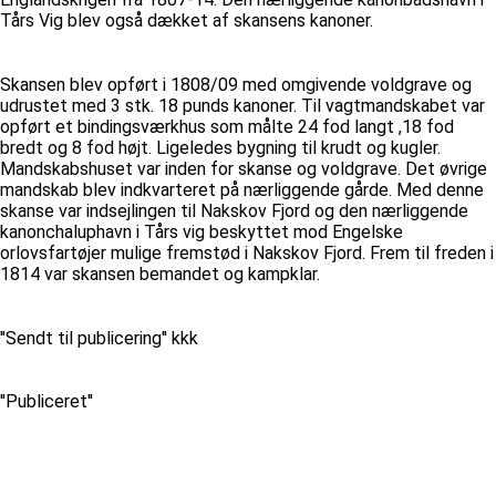
Tårs Vig blev også dækket af skansens kanoner.
Skansen blev opført i 1808/09 med omgivende voldgrave og
udrustet med 3 stk. 18 punds kanoner. Til vagtmandskabet var
opført et bindingsværkhus som målte 24 fod langt ,18 fod
bredt og 8 fod højt. Ligeledes bygning til krudt og kugler.
Mandskabshuset var inden for skanse og voldgrave. Det øvrige
mandskab blev indkvarteret på nærliggende gårde. Med denne
skanse var indsejlingen til Nakskov Fjord og den nærliggende
kanonchaluphavn i Tårs vig beskyttet mod Engelske
orlovsfartøjer mulige fremstød i Nakskov Fjord. Frem til freden i
1814 var skansen bemandet og kampklar.
''Sendt til publicering'' kkk
''Publiceret''