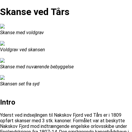
Skanse ved Tårs
Skanse med voldgrav
Voldgrav ved skansen
Skanse med nuværende bebyggelse
Skansen set fra syd
Intro
Yderst ved indsejlingen til Nakskov Fjord ved Tårs er i 1809
opført skanser med 3 stk. kanoner. Formålet var at beskytte
Nakskov Fjord mod indtrængende engelske orlovsskibe under
Englandskrigen fra 1807-14. Den nærliggende kanonbådshavn i