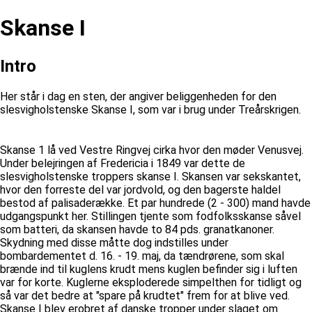
Skanse I
Intro
Her står i dag en sten, der angiver beliggenheden for den
slesvigholstenske Skanse I, som var i brug under Treårskrigen.
Skanse 1 lå ved Vestre Ringvej cirka hvor den møder Venusvej.
Under belejringen af Fredericia i 1849 var dette de
slesvigholstenske troppers skanse I. Skansen var sekskantet,
hvor den forreste del var jordvold, og den bagerste haldel
bestod af palisaderække. Et par hundrede (2 - 300) mand havde
udgangspunkt her. Stillingen tjente som fodfolksskanse såvel
som batteri, da skansen havde to 84 pds. granatkanoner.
Skydning med disse måtte dog indstilles under
bombardementet d. 16. - 19. maj, da tændrørene, som skal
brænde ind til kuglens krudt mens kuglen befinder sig i luften
var for korte. Kuglerne eksploderede simpelthen for tidligt og
så var det bedre at "spare på krudtet" frem for at blive ved.
Skanse I blev erobret af danske tropper under slaget om