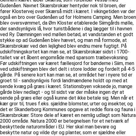
Gudenåen. Navnet Skærsbrokær hentyder nok til broen, der
fører Klostervej over Skærså midt i kæret. I vikingetiden var der
også en bro over Gudenåen ud for Holmens Camping. Men broen
blev oversvømmet, da Øm Kloster etablerede Siimgårds mølle,
der sandsynligvis lå, hvor turistbådene i dag lægger til i havnen
ved Ry. Dæmningen ved møllen betød, at vandstanden et godt
stykke op ad Gudenåen blev hævet, og man må formode, at
Skærsbrokær ved den lejlighed blev endnu mere fugtigt. På
udskiftningskortet kan man se, at Skærsbrokær sidst i 1700-
tallet var et åbent engområde med sparsom træbevoksning.
Før udskiftningen var kæret fællesjord for bønderne i Siim, men
ved udskiftningen blev det delt i store lodder og fordelt på 4-5
gårde. På senere kort kan man se, at området her i nyere tid er
groet til - sandsynligvis fordi landmændene holdt op med at
sende kvæg på græs i kæret. Stationsbyen voksede jo, mange
gårde blev nedlagt - og til sidst var der måske ingen dyr at
sende på græs eller også kunne det ikke betale sig. Men når et
kær gror til, trues f.eks. sjældne blomster, urter og insekter, og
det er Skanderborg Kommunes opgave at redde flora og fauna i
Skærsbrokær. Store dele af kæret en nemlig udlagt som Natura
2000 område. Natura 2000 er betegnelsen for et netværk af
beskyttede naturområder i EU. Her skal man bevare og
beskytte natur og vilde dyr og planter, som er sjældne eller