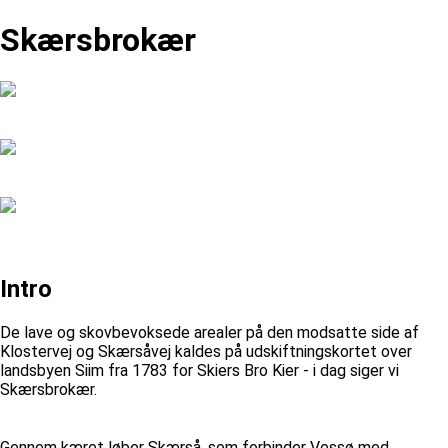
Skærsbrokær
Intro
De lave og skovbevoksede arealer på den modsatte side af
Klostervej og Skærsåvej kaldes på udskiftningskortet over
landsbyen Siim fra 1783 for Skiers Bro Kier - i dag siger vi
Skærsbrokær.
Gennem kæret løber Skærså, som forbinder Vessø med