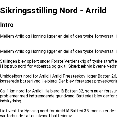
Sikringsstilling Nord - Arrild
Intro
Mellem Arrild og Hønning ligger en del af den tyske forsvarsstill
Mellem Arrild og Hønning ligger en del af den tyske forsvarsstil
Stillingen blev opført under Første Verdenskrig af tyske straff
i Hoptrup nord for Aabenraa og gik til Skærbæk via byerne Vedste
Umiddelbart nord for Arrild, i Arrild Præsteskov ligger Batteri 2
kasserede batteri ved Højbjerg. Der blev foretaget prøveskydni
Ca. 1 km nord for Arrild i Højbjerg lå Batteri 32, som nu er fors
problemer med indtrængende grundvand. Batteriet blev derfor o
indskydning.
Lidt vest for Hønning nord for Arrild lå Batteri 35, men nu er d
var forbundet af en slynget batterigrav.