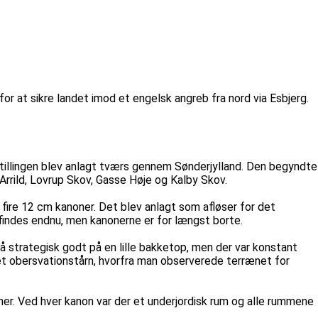
for at sikre landet imod et engelsk angreb fra nord via Esbjerg.
sstillingen blev anlagt tværs gennem Sønderjylland. Den begyndte
Arrild, Lovrup Skov, Gasse Høje og Kalby Skov.
t fire 12 cm kanoner. Det blev anlagt som afløser for det
findes endnu, men kanonerne er for længst borte.
 lå strategisk godt på en lille bakketop, men der var konstant
et obersvationstårn, hvorfra man observerede terrænet for
oner. Ved hver kanon var der et underjordisk rum og alle rummene