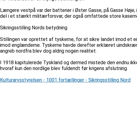
Længere vestpå var der batterier i Øster Gasse, på Gasse Høje,
del i et stærkt militærforsvar, der også omfattede store kaserne
Sikringsstilling Nords betydning
Stillingen var oprettet af tyskerne, for at sikre landet imod et
imod englænderne. Tyskerne havde derefter erklæret uindskrænke
angreb nordfra blev dog aldrig nogen realitet.
I 1918 kapitulerede Tyskland og dermed mistede den endnu ikke fu
hvoraf kun den nordlige blev fuldendt før krigens afslutning.
Kulturarvsstyrelsen - 1001 fortællinger - Sikringsstilling Nord