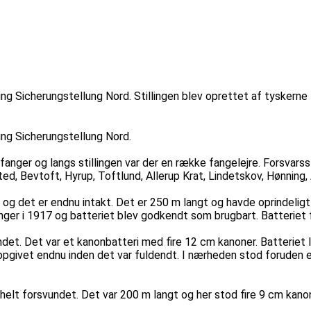
ing Sicherungstellung Nord. Stillingen blev oprettet af tyskerne 
ling Sicherungstellung Nord.
efanger og langs stillingen var der en række fangelejre. Forsvar
d, Bevtoft, Hyrup, Toftlund, Allerup Krat, Lindetskov, Hønning, 
6, og det er endnu intakt. Det er 250 m langt og havde oprindelig
nger i 1917 og batteriet blev godkendt som brugbart. Batteriet 
vundet. Det var et kanonbatteri med fire 12 cm kanoner. Batteriet
pgivet endnu inden det var fuldendt. I nærheden stod foruden 
et helt forsvundet. Det var 200 m langt og her stod fire 9 cm kan