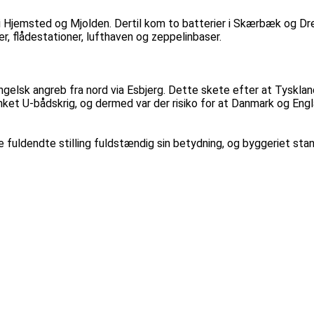
 i Hjemsted og Mjolden. Dertil kom to batterier i Skærbæk og Dr
r, flådestationer, lufthaven og zeppelinbaser.
 engelsk angreb fra nord via Esbjerg. Dette skete efter at Tyskla
t U-bådskrig, og dermed var der risiko for at Danmark og Englan
ldendte stilling fuldstændig sin betydning, og byggeriet standse