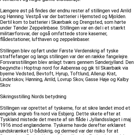
Længere øst på findes der endnu rester af stillingen ved Arrild
og Hønning. Vestpå var der batterier i Hjemsted og Mjolden.
Dertil kom to batterier i Skærbæk og Drengsted, som hørte
under Tønder Zeppelinbase. Stillingen var en del i et stærkt
militærforsvar, der også omfattede store kaserner,
flådestationer, lufthaven og zeppelinbaser.
Stillingen blev opført under Første Verdenskrig af tyske
straffefanger og langs stillingen var der en række fangelejre.
Forsvarsstillingen blev anlagt tværs gennem Sønderjylland. Den
begyndte i Hoptrup nord for Aabenraa og gik til Skærbæk via
byerne Vedsted, Bevtoft, Hyrup, Toftlund, Allerup Krat,
Lindetskov, Hønning, Arrild, Lovrup Skov, Gasse Høje og Kalby
Skov.
Sikringsstilling Nords betydning
Stillingen var oprettet af tyskerne, for at sikre landet imod et
engelsk angreb fra nord via Esbjerg. Dette skete efter at
Tyskland mistede det meste af sin flåde i Jyllandsslaget i maj
1916 imod englænderne. Tyskerne havde derefter erklæret
uindskrænket U-bådskrig, og dermed var der risiko for at