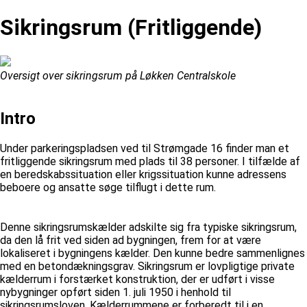
Sikringsrum (Fritliggende)
Oversigt over sikringsrum på Løkken Centralskole
Intro
Under parkeringspladsen ved til Strømgade 16 finder man et
fritliggende sikringsrum med plads til 38 personer. I tilfælde af
en beredskabssituation eller krigssituation kunne adressens
beboere og ansatte søge tilflugt i dette rum.
Denne sikringsrumskælder adskilte sig fra typiske sikringsrum,
da den lå frit ved siden ad bygningen, frem for at være
lokaliseret i bygningens kælder. Den kunne bedre sammenlignes
med en betondækningsgrav. Sikringsrum er lovpligtige private
kælderrum i forstærket konstruktion, der er udført i visse
nybygninger opført siden 1. juli 1950 i henhold til
sikringsrumsloven. Kælderrummene er forberedt til i en