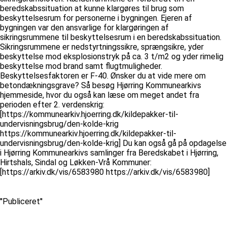
beredskabssituation at kunne klargøres til brug som
beskyttelsesrum for personerne i bygningen. Ejeren af
bygningen var den ansvarlige for klargøringen af
sikringsrummene til beskyttelsesrum i en beredskabssituation.
Sikringsrummene er nedstyrtningssikre, sprængsikre, yder
beskyttelse mod eksplosionstryk på ca. 3 t/m2 og yder rimelig
beskyttelse mod brand samt flugtmuligheder.
Beskyttelsesfaktoren er F-40. Ønsker du at vide mere om
betondækningsgrave? Så besøg Hjørring Kommunearkivs
hjemmeside, hvor du også kan læse om meget andet fra
perioden efter 2. verdenskrig:
[https://kommunearkiv.hjoerring.dk/kildepakker-til-
undervisningsbrug/den-kolde-krig
https://kommunearkiv.hjoerring.dk/kildepakker-til-
undervisningsbrug/den-kolde-krig] Du kan også gå på opdagelse
i Hjørring Kommunearkivs samlinger fra Beredskabet i Hjørring,
Hirtshals, Sindal og Løkken-Vrå Kommuner:
[https://arkiv.dk/vis/6583980 https://arkiv.dk/vis/6583980]
''Publiceret''