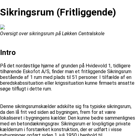
Sikringsrum (Fritliggende)
Oversigt over sikringsrum på Løkken Centralskole
Intro
På det nordøstlige hjørne af grunden på Hvidevold 1, tidligere
tilhørende Eskofot A/S, finder man et fritliggende Sikringsrum
bestående af 1 rum med plads til 51 personer. I tilfælde af en
beredskabssituation eller krigssituation kunne firmaets ansatte
søge tilflugt i dette rum.
Denne sikringsrumskælder adskilte sig fra typiske sikringsrum,
da den lå frit ved siden ad bygningen, frem for at være
lokaliseret i bygningens kælder. Den kunne bedre sammenlignes
med en betondækningsgrav. Sikringsrum er lovpligtige private
kælderrum i forstærket konstruktion, der er udført i visse
nybygninger opført siden 1. juli 1950 i henhold til