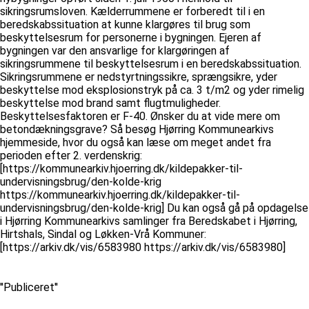
sikringsrumsloven. Kælderrummene er forberedt til i en
beredskabssituation at kunne klargøres til brug som
beskyttelsesrum for personerne i bygningen. Ejeren af
bygningen var den ansvarlige for klargøringen af
sikringsrummene til beskyttelsesrum i en beredskabssituation.
Sikringsrummene er nedstyrtningssikre, sprængsikre, yder
beskyttelse mod eksplosionstryk på ca. 3 t/m2 og yder rimelig
beskyttelse mod brand samt flugtmuligheder.
Beskyttelsesfaktoren er F-40. Ønsker du at vide mere om
betondækningsgrave? Så besøg Hjørring Kommunearkivs
hjemmeside, hvor du også kan læse om meget andet fra
perioden efter 2. verdenskrig:
[https://kommunearkiv.hjoerring.dk/kildepakker-til-
undervisningsbrug/den-kolde-krig
https://kommunearkiv.hjoerring.dk/kildepakker-til-
undervisningsbrug/den-kolde-krig] Du kan også gå på opdagelse
i Hjørring Kommunearkivs samlinger fra Beredskabet i Hjørring,
Hirtshals, Sindal og Løkken-Vrå Kommuner:
[https://arkiv.dk/vis/6583980 https://arkiv.dk/vis/6583980]
''Publiceret''