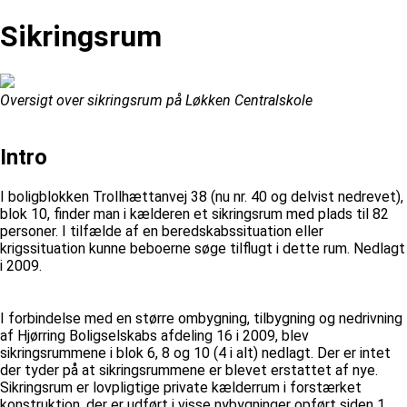
Sikringsrum
Oversigt over sikringsrum på Løkken Centralskole
Intro
I boligblokken Trollhættanvej 38 (nu nr. 40 og delvist nedrevet),
blok 10, finder man i kælderen et sikringsrum med plads til 82
personer. I tilfælde af en beredskabssituation eller
krigssituation kunne beboerne søge tilflugt i dette rum. Nedlagt
i 2009.
I forbindelse med en større ombygning, tilbygning og nedrivning
af Hjørring Boligselskabs afdeling 16 i 2009, blev
sikringsrummene i blok 6, 8 og 10 (4 i alt) nedlagt. Der er intet
der tyder på at sikringsrummene er blevet erstattet af nye.
Sikringsrum er lovpligtige private kælderrum i forstærket
konstruktion, der er udført i visse nybygninger opført siden 1.