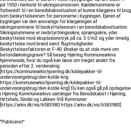
juli 1950 i henhold til sikringsrumsloven. Kælderrummene er
forberedt til i en beredskabssituation at kunne klargøres til brug
som beskyttelsesrum for personerne i bygningen. Ejeren af
bygningen var den ansvarlige for klargøringen af
sikringsrummene til beskyttelsesrum i en beredskabssituation.
Sikringsrummene er nedstyrtningssikre, sprængsikre, yder
beskyttelse mod eksplosionstryk på ca. 3 t/m2 og yder rimelig
beskyttelse mod brand samt flugtmuligheder.
Beskyttelsesfaktoren er F-40. Ønsker du at vide mere om
betondækningsgrave? Så besøg Hjørring Kommunearkivs
hjemmeside, hvor du også kan læse om meget andet fra
perioden efter 2. verdenskrig:
[https://kommunearkiv.hjoerring.dk/kildepakker-til-
undervisningsbrug/den-kolde-krig
https://kommunearkiv.hjoerring.dk/kildepakker-til-
undervisningsbrug/den-kolde-krig] Du kan også gå på opdagelse
i Hjørring Kommunearkivs samlinger fra Beredskabet i Hjørring,
Hirtshals, Sindal og Løkken-Vrå Kommuner:
[https://arkiv.dk/vis/6583980 https://arkiv.dk/vis/6583980]
''Publiceret''