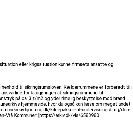
ituation eller krigssituation kunne firmaets ansatte og
 i henhold til sikringsrumsloven. Kælderrummene er forberedt til i
ansvarlige for klargøringen af sikringsrummene til
onstryk på ca. 3 t/m2 og yder rimelig beskyttelse mod brand
munearkivs hjemmeside, hvor du også kan læse om meget andet
ommunearkiv.hjoerring.dk/kildepakker-til-undervisningsbrug/den-
kken-Vrå Kommuner: [https://arkiv.dk/vis/6583980