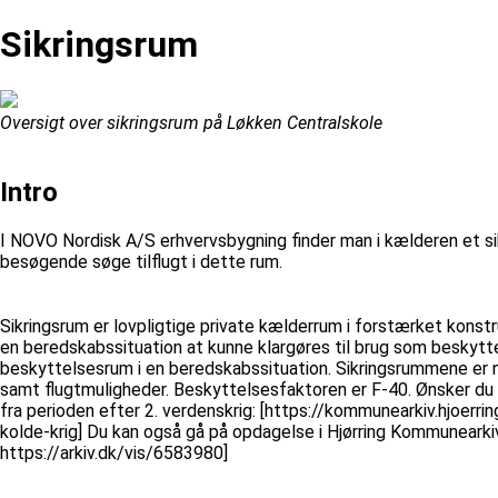
Sikringsrum
Oversigt over sikringsrum på Løkken Centralskole
Intro
I NOVO Nordisk A/S erhvervsbygning finder man i kælderen et sik
besøgende søge tilflugt i dette rum.
Sikringsrum er lovpligtige private kælderrum i forstærket konstru
en beredskabssituation at kunne klargøres til brug som beskytte
beskyttelsesrum i en beredskabssituation. Sikringsrummene er 
samt flugtmuligheder. Beskyttelsesfaktoren er F-40. Ønsker 
fra perioden efter 2. verdenskrig: [https://kommunearkiv.hjoerri
kolde-krig] Du kan også gå på opdagelse i Hjørring Kommunearkiv
https://arkiv.dk/vis/6583980]