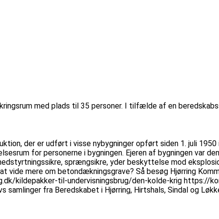
ringsrum med plads til 35 personer. I tilfælde af en beredskabss
ktion, der er udført i visse nybygninger opført siden 1. juli 1950
lsesrum for personerne i bygningen. Ejeren af bygningen var den 
nedstyrtningssikre, sprængsikre, yder beskyttelse mod eksplosi
du at vide mere om betondækningsgrave? Så besøg Hjørring Kom
ng.dk/kildepakker-til-undervisningsbrug/den-kolde-krig https://k
s samlinger fra Beredskabet i Hjørring, Hirtshals, Sindal og Lø