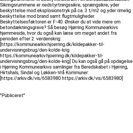
Sikringsrummene er nedstyrtningssikre, sprængsikre, yder
beskyttelse mod eksplosionstryk på ca. 3 t/m2 og yder rimelig
beskyttelse mod brand samt flugtmuligheder.
Beskyttelsesfaktoren er F-40. Ønsker du at vide mere om
betondækningsgrave? Så besøg Hjørring Kommunearkivs
hjemmeside, hvor du også kan læse om meget andet fra
perioden efter 2. verdenskrig:
[https://kommunearkiv.hjoerring.dk/kildepakker-til-
undervisningsbrug/den-kolde-krig
https://kommunearkiv.hjoerring.dk/kildepakker-til-
undervisningsbrug/den-kolde-krig] Du kan også gå på opdagelse
i Hjørring Kommunearkivs samlinger fra Beredskabet i Hjørring,
Hirtshals, Sindal og Løkken-Vrå Kommuner:
[https://arkiv.dk/vis/6583980 https://arkiv.dk/vis/6583980]
''Publiceret''