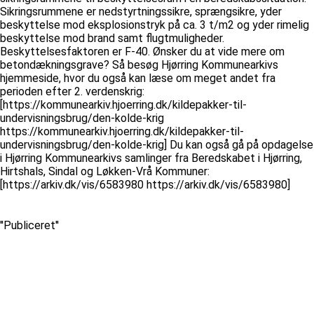
Sikringsrummene er nedstyrtningssikre, sprængsikre, yder
beskyttelse mod eksplosionstryk på ca. 3 t/m2 og yder rimelig
beskyttelse mod brand samt flugtmuligheder.
Beskyttelsesfaktoren er F-40. Ønsker du at vide mere om
betondækningsgrave? Så besøg Hjørring Kommunearkivs
hjemmeside, hvor du også kan læse om meget andet fra
perioden efter 2. verdenskrig:
[https://kommunearkiv.hjoerring.dk/kildepakker-til-
undervisningsbrug/den-kolde-krig
https://kommunearkiv.hjoerring.dk/kildepakker-til-
undervisningsbrug/den-kolde-krig] Du kan også gå på opdagelse
i Hjørring Kommunearkivs samlinger fra Beredskabet i Hjørring,
Hirtshals, Sindal og Løkken-Vrå Kommuner:
[https://arkiv.dk/vis/6583980 https://arkiv.dk/vis/6583980]
''Publiceret''