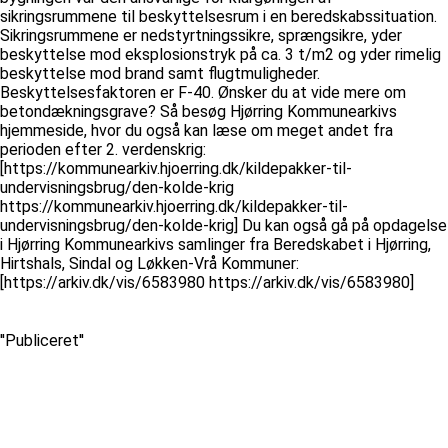
sikringsrummene til beskyttelsesrum i en beredskabssituation.
Sikringsrummene er nedstyrtningssikre, sprængsikre, yder
beskyttelse mod eksplosionstryk på ca. 3 t/m2 og yder rimelig
beskyttelse mod brand samt flugtmuligheder.
Beskyttelsesfaktoren er F-40. Ønsker du at vide mere om
betondækningsgrave? Så besøg Hjørring Kommunearkivs
hjemmeside, hvor du også kan læse om meget andet fra
perioden efter 2. verdenskrig:
[https://kommunearkiv.hjoerring.dk/kildepakker-til-
undervisningsbrug/den-kolde-krig
https://kommunearkiv.hjoerring.dk/kildepakker-til-
undervisningsbrug/den-kolde-krig] Du kan også gå på opdagelse
i Hjørring Kommunearkivs samlinger fra Beredskabet i Hjørring,
Hirtshals, Sindal og Løkken-Vrå Kommuner:
[https://arkiv.dk/vis/6583980 https://arkiv.dk/vis/6583980]
''Publiceret''