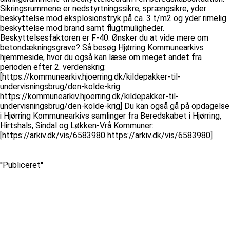
Sikringsrummene er nedstyrtningssikre, sprængsikre, yder
beskyttelse mod eksplosionstryk på ca. 3 t/m2 og yder rimelig
beskyttelse mod brand samt flugtmuligheder.
Beskyttelsesfaktoren er F-40. Ønsker du at vide mere om
betondækningsgrave? Så besøg Hjørring Kommunearkivs
hjemmeside, hvor du også kan læse om meget andet fra
perioden efter 2. verdenskrig:
[https://kommunearkiv.hjoerring.dk/kildepakker-til-
undervisningsbrug/den-kolde-krig
https://kommunearkiv.hjoerring.dk/kildepakker-til-
undervisningsbrug/den-kolde-krig] Du kan også gå på opdagelse
i Hjørring Kommunearkivs samlinger fra Beredskabet i Hjørring,
Hirtshals, Sindal og Løkken-Vrå Kommuner:
[https://arkiv.dk/vis/6583980 https://arkiv.dk/vis/6583980]
''Publiceret''