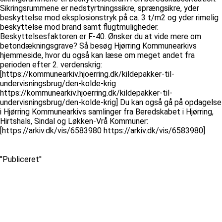
Sikringsrummene er nedstyrtningssikre, sprængsikre, yder
beskyttelse mod eksplosionstryk på ca. 3 t/m2 og yder rimelig
beskyttelse mod brand samt flugtmuligheder.
Beskyttelsesfaktoren er F-40. Ønsker du at vide mere om
betondækningsgrave? Så besøg Hjørring Kommunearkivs
hjemmeside, hvor du også kan læse om meget andet fra
perioden efter 2. verdenskrig:
[https://kommunearkiv.hjoerring.dk/kildepakker-til-
undervisningsbrug/den-kolde-krig
https://kommunearkiv.hjoerring.dk/kildepakker-til-
undervisningsbrug/den-kolde-krig] Du kan også gå på opdagelse
i Hjørring Kommunearkivs samlinger fra Beredskabet i Hjørring,
Hirtshals, Sindal og Løkken-Vrå Kommuner:
[https://arkiv.dk/vis/6583980 https://arkiv.dk/vis/6583980]
''Publiceret''