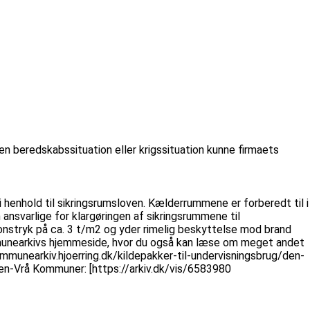
f en beredskabssituation eller krigssituation kunne firmaets
 i henhold til sikringsrumsloven. Kælderrummene er forberedt til i
ansvarlige for klargøringen af sikringsrummene til
onstryk på ca. 3 t/m2 og yder rimelig beskyttelse mod brand
munearkivs hjemmeside, hvor du også kan læse om meget andet
ommunearkiv.hjoerring.dk/kildepakker-til-undervisningsbrug/den-
kken-Vrå Kommuner: [https://arkiv.dk/vis/6583980