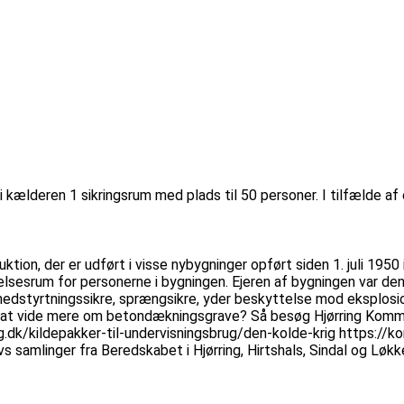
r i kælderen 1 sikringsrum med plads til 50 personer. I tilfælde a
ktion, der er udført i visse nybygninger opført siden 1. juli 1950
lsesrum for personerne i bygningen. Ejeren af bygningen var den 
nedstyrtningssikre, sprængsikre, yder beskyttelse mod eksplosi
du at vide mere om betondækningsgrave? Så besøg Hjørring Kom
ng.dk/kildepakker-til-undervisningsbrug/den-kolde-krig https://k
s samlinger fra Beredskabet i Hjørring, Hirtshals, Sindal og Lø