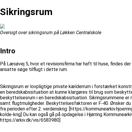
Sikringsrum
Oversigt over sikringsrum på Løkken Centralskole
Intro
På Læsøvej 5, hvor et revisionsfirma har haft til huse, findes de
ansatte søge tilflugt i dette rum.
Sikringsrum er lovpligtige private kælderrum i forstærket konstru
en beredskabssituation at kunne klargøres til brug som beskytte
beskyttelsesrum i en beredskabssituation. Sikringsrummene er 
samt flugtmuligheder. Beskyttelsesfaktoren er F-40. Ønsker 
fra perioden efter 2. verdenskrig: [https://kommunearkiv.hjoerri
kolde-krig] Du kan også gå på opdagelse i Hjørring Kommunearkiv
https://arkiv.dk/vis/6583980]