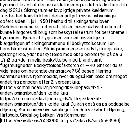
bygning blev et af dennes afdelinger og er det stadig frem til i
dag (2023). Sikringsrum er lovpligtige private kælderrum i
forstærket konstruktion, der er udført i visse nybygninger
opført siden 1. juli 1950 i henhold til sikringsrumsloven.
Kælderrummene er forberedt til i en beredskabssituation at
kunne klargøres til brug som beskyttelsesrum for personerne i
bygningen. Ejeren af bygningen var den ansvarlige for
klargøringen af sikringsrummene til beskyttelsesrum i en
beredskabssituation. Sikringsrummene er nedstyrtningssikre,
sprængsikre, yder beskyttelse mod eksplosionstryk på ca. 3
t/m2 og yder rimelig beskyttelse mod brand samt
flugtmuligheder. Beskyttelsesfaktoren er F-40. Ønsker du at
vide mere om betondækningsgrave? Så besøg Hjørring
Kommunearkivs hjemmeside, hvor du også kan læse om meget
andet fra perioden efter 2. verdenskrig:
[https://kommunearkiv.hjoerring.dk/kildepakker-til-
undervisningsbrug/den-kolde-krig
https://kommunearkiv.hjoerring.dk/kildepakker-til-
undervisningsbrug/den-kolde-krig] Du kan også gå på opdagelse
i Hjørring Kommunearkivs samlinger fra Beredskabet i Hjørring,
Hirtshals, Sindal og Løkken-Vrå Kommuner:
[https://arkiv.dk/vis/6583980 https://arkiv.dk/vis/6583980]