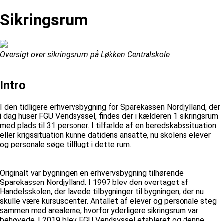
Sikringsrum
Oversigt over sikringsrum på Løkken Centralskole
Intro
I den tidligere erhvervsbygning for Sparekassen Nordjylland, der
i dag huser FGU Vendsyssel, findes der i kælderen 1 sikringsrum
med plads til 31 personer. I tilfælde af en beredskabssituation
eller krigssituation kunne datidens ansatte, nu skolens elever
og personale søge tilflugt i dette rum.
Originalt var bygningen en erhvervsbygning tilhørende
Sparekassen Nordjylland. I 1997 blev den overtaget af
Handelsskolen, der lavede tilbygninger til bygningen, der nu
skulle være kursuscenter. Antallet af elever og personale steg
sammen med arealerne, hvorfor yderligere sikringsrum var
behøvede. I 2019 blev FGU Vendsyssel etableret og denne