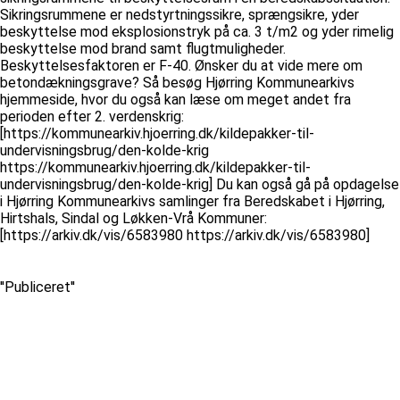
Sikringsrummene er nedstyrtningssikre, sprængsikre, yder
beskyttelse mod eksplosionstryk på ca. 3 t/m2 og yder rimelig
beskyttelse mod brand samt flugtmuligheder.
Beskyttelsesfaktoren er F-40. Ønsker du at vide mere om
betondækningsgrave? Så besøg Hjørring Kommunearkivs
hjemmeside, hvor du også kan læse om meget andet fra
perioden efter 2. verdenskrig:
[https://kommunearkiv.hjoerring.dk/kildepakker-til-
undervisningsbrug/den-kolde-krig
https://kommunearkiv.hjoerring.dk/kildepakker-til-
undervisningsbrug/den-kolde-krig] Du kan også gå på opdagelse
i Hjørring Kommunearkivs samlinger fra Beredskabet i Hjørring,
Hirtshals, Sindal og Løkken-Vrå Kommuner:
[https://arkiv.dk/vis/6583980 https://arkiv.dk/vis/6583980]
''Publiceret''