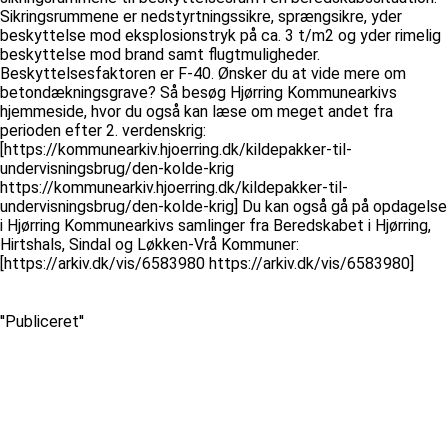
Sikringsrummene er nedstyrtningssikre, sprængsikre, yder
beskyttelse mod eksplosionstryk på ca. 3 t/m2 og yder rimelig
beskyttelse mod brand samt flugtmuligheder.
Beskyttelsesfaktoren er F-40. Ønsker du at vide mere om
betondækningsgrave? Så besøg Hjørring Kommunearkivs
hjemmeside, hvor du også kan læse om meget andet fra
perioden efter 2. verdenskrig:
[https://kommunearkiv.hjoerring.dk/kildepakker-til-
undervisningsbrug/den-kolde-krig
https://kommunearkiv.hjoerring.dk/kildepakker-til-
undervisningsbrug/den-kolde-krig] Du kan også gå på opdagelse
i Hjørring Kommunearkivs samlinger fra Beredskabet i Hjørring,
Hirtshals, Sindal og Løkken-Vrå Kommuner:
[https://arkiv.dk/vis/6583980 https://arkiv.dk/vis/6583980]
''Publiceret''