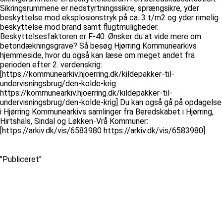
Sikringsrummene er nedstyrtningssikre, sprængsikre, yder
beskyttelse mod eksplosionstryk på ca. 3 t/m2 og yder rimelig
beskyttelse mod brand samt flugtmuligheder.
Beskyttelsesfaktoren er F-40. Ønsker du at vide mere om
betondækningsgrave? Så besøg Hjørring Kommunearkivs
hjemmeside, hvor du også kan læse om meget andet fra
perioden efter 2. verdenskrig:
[https://kommunearkiv.hjoerring.dk/kildepakker-til-
undervisningsbrug/den-kolde-krig
https://kommunearkiv.hjoerring.dk/kildepakker-til-
undervisningsbrug/den-kolde-krig] Du kan også gå på opdagelse
i Hjørring Kommunearkivs samlinger fra Beredskabet i Hjørring,
Hirtshals, Sindal og Løkken-Vrå Kommuner:
[https://arkiv.dk/vis/6583980 https://arkiv.dk/vis/6583980]
''Publiceret''