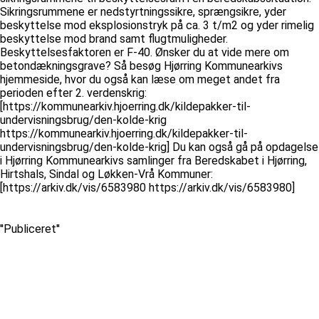
Sikringsrummene er nedstyrtningssikre, sprængsikre, yder
beskyttelse mod eksplosionstryk på ca. 3 t/m2 og yder rimelig
beskyttelse mod brand samt flugtmuligheder.
Beskyttelsesfaktoren er F-40. Ønsker du at vide mere om
betondækningsgrave? Så besøg Hjørring Kommunearkivs
hjemmeside, hvor du også kan læse om meget andet fra
perioden efter 2. verdenskrig:
[https://kommunearkiv.hjoerring.dk/kildepakker-til-
undervisningsbrug/den-kolde-krig
https://kommunearkiv.hjoerring.dk/kildepakker-til-
undervisningsbrug/den-kolde-krig] Du kan også gå på opdagelse
i Hjørring Kommunearkivs samlinger fra Beredskabet i Hjørring,
Hirtshals, Sindal og Løkken-Vrå Kommuner:
[https://arkiv.dk/vis/6583980 https://arkiv.dk/vis/6583980]
''Publiceret''