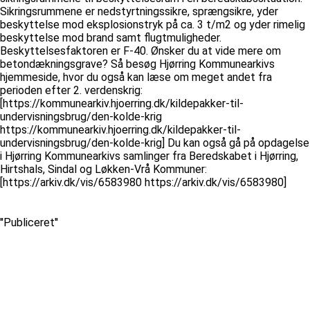
Sikringsrummene er nedstyrtningssikre, sprængsikre, yder
beskyttelse mod eksplosionstryk på ca. 3 t/m2 og yder rimelig
beskyttelse mod brand samt flugtmuligheder.
Beskyttelsesfaktoren er F-40. Ønsker du at vide mere om
betondækningsgrave? Så besøg Hjørring Kommunearkivs
hjemmeside, hvor du også kan læse om meget andet fra
perioden efter 2. verdenskrig:
[https://kommunearkiv.hjoerring.dk/kildepakker-til-
undervisningsbrug/den-kolde-krig
https://kommunearkiv.hjoerring.dk/kildepakker-til-
undervisningsbrug/den-kolde-krig] Du kan også gå på opdagelse
i Hjørring Kommunearkivs samlinger fra Beredskabet i Hjørring,
Hirtshals, Sindal og Løkken-Vrå Kommuner:
[https://arkiv.dk/vis/6583980 https://arkiv.dk/vis/6583980]
''Publiceret''