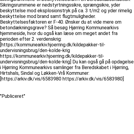
Sikringsrummene er nedstyrtningssikre, sprængsikre, yder
beskyttelse mod eksplosionstryk på ca. 3 t/m2 og yder rimelig
beskyttelse mod brand samt flugtmuligheder.
Beskyttelsesfaktoren er F-40. Ønsker du at vide mere om
betondækningsgrave? Så besøg Hjørring Kommunearkivs
hjemmeside, hvor du også kan læse om meget andet fra
perioden efter 2. verdenskrig:
[https://kommunearkiv.hjoerring.dk/kildepakker-til-
undervisningsbrug/den-kolde-krig
https://kommunearkiv.hjoerring.dk/kildepakker-til-
undervisningsbrug/den-kolde-krig] Du kan også gå på opdagelse
i Hjørring Kommunearkivs samlinger fra Beredskabet i Hjørring,
Hirtshals, Sindal og Løkken-Vrå Kommuner:
[https://arkiv.dk/vis/6583980 https://arkiv.dk/vis/6583980]
''Publiceret''