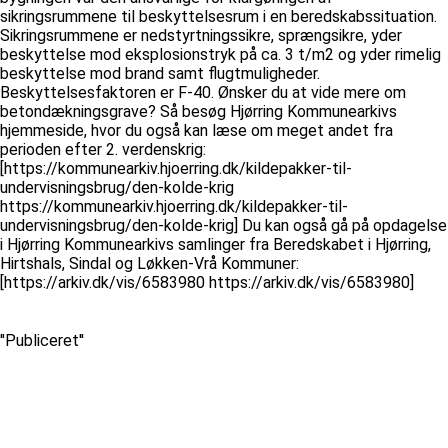
sikringsrummene til beskyttelsesrum i en beredskabssituation.
Sikringsrummene er nedstyrtningssikre, sprængsikre, yder
beskyttelse mod eksplosionstryk på ca. 3 t/m2 og yder rimelig
beskyttelse mod brand samt flugtmuligheder.
Beskyttelsesfaktoren er F-40. Ønsker du at vide mere om
betondækningsgrave? Så besøg Hjørring Kommunearkivs
hjemmeside, hvor du også kan læse om meget andet fra
perioden efter 2. verdenskrig:
[https://kommunearkiv.hjoerring.dk/kildepakker-til-
undervisningsbrug/den-kolde-krig
https://kommunearkiv.hjoerring.dk/kildepakker-til-
undervisningsbrug/den-kolde-krig] Du kan også gå på opdagelse
i Hjørring Kommunearkivs samlinger fra Beredskabet i Hjørring,
Hirtshals, Sindal og Løkken-Vrå Kommuner:
[https://arkiv.dk/vis/6583980 https://arkiv.dk/vis/6583980]
''Publiceret''