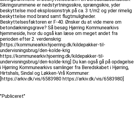
Sikringsrummene er nedstyrtningssikre, sprængsikre, yder
beskyttelse mod eksplosionstryk på ca. 3 t/m2 og yder rimelig
beskyttelse mod brand samt flugtmuligheder.
Beskyttelsesfaktoren er F-40. Ønsker du at vide mere om
betondækningsgrave? Så besøg Hjørring Kommunearkivs
hjemmeside, hvor du også kan læse om meget andet fra
perioden efter 2. verdenskrig:
[https://kommunearkiv.hjoerring.dk/kildepakker-til-
undervisningsbrug/den-kolde-krig
https://kommunearkiv.hjoerring.dk/kildepakker-til-
undervisningsbrug/den-kolde-krig] Du kan også gå på opdagelse
i Hjørring Kommunearkivs samlinger fra Beredskabet i Hjørring,
Hirtshals, Sindal og Løkken-Vrå Kommuner:
[https://arkiv.dk/vis/6583980 https://arkiv.dk/vis/6583980]
''Publiceret''