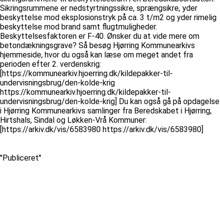
Sikringsrummene er nedstyrtningssikre, sprængsikre, yder
beskyttelse mod eksplosionstryk på ca. 3 t/m2 og yder rimelig
beskyttelse mod brand samt flugtmuligheder.
Beskyttelsesfaktoren er F-40. Ønsker du at vide mere om
betondækningsgrave? Så besøg Hjørring Kommunearkivs
hjemmeside, hvor du også kan læse om meget andet fra
perioden efter 2. verdenskrig:
[https://kommunearkiv.hjoerring.dk/kildepakker-til-
undervisningsbrug/den-kolde-krig
https://kommunearkiv.hjoerring.dk/kildepakker-til-
undervisningsbrug/den-kolde-krig] Du kan også gå på opdagelse
i Hjørring Kommunearkivs samlinger fra Beredskabet i Hjørring,
Hirtshals, Sindal og Løkken-Vrå Kommuner:
[https://arkiv.dk/vis/6583980 https://arkiv.dk/vis/6583980]
''Publiceret''