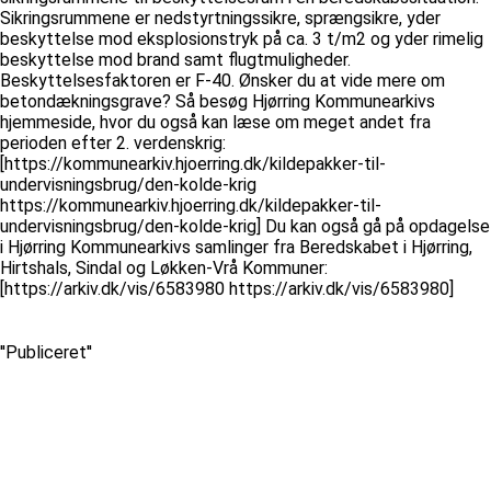
Sikringsrummene er nedstyrtningssikre, sprængsikre, yder
beskyttelse mod eksplosionstryk på ca. 3 t/m2 og yder rimelig
beskyttelse mod brand samt flugtmuligheder.
Beskyttelsesfaktoren er F-40. Ønsker du at vide mere om
betondækningsgrave? Så besøg Hjørring Kommunearkivs
hjemmeside, hvor du også kan læse om meget andet fra
perioden efter 2. verdenskrig:
[https://kommunearkiv.hjoerring.dk/kildepakker-til-
undervisningsbrug/den-kolde-krig
https://kommunearkiv.hjoerring.dk/kildepakker-til-
undervisningsbrug/den-kolde-krig] Du kan også gå på opdagelse
i Hjørring Kommunearkivs samlinger fra Beredskabet i Hjørring,
Hirtshals, Sindal og Løkken-Vrå Kommuner:
[https://arkiv.dk/vis/6583980 https://arkiv.dk/vis/6583980]
''Publiceret''