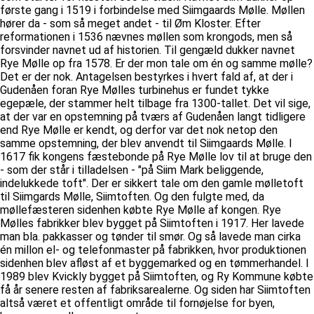
første gang i 1519 i forbindelse med Siimgaards Mølle. Møllen
hører da - som så meget andet - til Øm Kloster. Efter
reformationen i 1536 nævnes møllen som krongods, men så
forsvinder navnet ud af historien. Til gengæld dukker navnet
Rye Mølle op fra 1578. Er der mon tale om én og samme mølle?
Det er der nok. Antagelsen bestyrkes i hvert fald af, at der i
Gudenåen foran Rye Mølles turbinehus er fundet tykke
egepæle, der stammer helt tilbage fra 1300-tallet. Det vil sige,
at der var en opstemning på tværs af Gudenåen langt tidligere
end Rye Mølle er kendt, og derfor var det nok netop den
samme opstemning, der blev anvendt til Siimgaards Mølle. I
1617 fik kongens fæstebonde på Rye Mølle lov til at bruge den
- som der står i tilladelsen - "på Siim Mark beliggende,
indelukkede toft". Der er sikkert tale om den gamle mølletoft
til Siimgards Mølle, Siimtoften. Og den fulgte med, da
møllefæsteren sidenhen købte Rye Mølle af kongen. Rye
Mølles fabrikker blev bygget på Siimtoften i 1917. Her lavede
man bla. pakkasser og tønder til smør. Og så lavede man cirka
én millon el- og telefonmaster på fabrikken, hvor produktionen
sidenhen blev afløst af et byggemarked og en tømmerhandel. I
1989 blev Kvickly bygget på Siimtoften, og Ry Kommune købte
få år senere resten af fabriksarealerne. Og siden har Siimtoften
altså været et offentligt område til fornøjelse for byen,