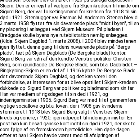
Skjern. Den er er rejst af vælgere fra Skjernkredsen til minde om
Sigurd Berg, der var folketingsmand for kredsen fra 1918 til sin
død i 1921. Stenhugger var Rasmus M. Andersen. Stenen blev d.
3.marts 1958 flyttet fra sin daværende plads "midt i byen", til en
ny placering i anlægget ved Skjern Museum. På pladsen i
Bredgade skulle byens nye rutebilstation nemlig anlægges.
(Kilde: Skjern Dagblad 1. marts 2008). I 2004 blev mindestenen
igen flyttet, denne gang til dens nuværende plads på "Bergs
plads", tæt på Skjern Dagblads (De Bergske blade) kontor.
Sigurd Berg var søn af den kendte Venstre-politiker Christen
Berg, som grundlagde De Bergske Blade, som bl.a. Dagbladet –
Ringkøbing-Skjern er en del af. I 1916 købte De Bergske Blade
det daværende Skjern Dagblad, og det kan være i den
forbindelse, at interessen for at blive opstillet i Skjern-kredsen
dukkede op. Sigurd Berg var politiker og bladmand som sin far.
Han var medlem af rigsdagen til sin død i 1921, og
indenrigsminister i 1905. Sigurd Berg var med til at gennemføre
vigtige sociallove og bl.a. loven, der i 1908 gav kvinderne
stemmeret I 1918 blev Sigurd Berg valgt i Venstres Skjern-
kreds og senere, i 1920, igen udpeget til indenrigsminister. En
post han kun besad ganske kort indtil sin død i 1921, der skete
som følge af en fremskreden hjertelidelse. Han døde dagen
efter at han i Skjern havde været med til afsløringen af