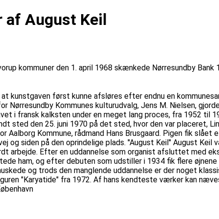
r af August Keil
up kommuner den 1. april 1968 skænkede Nørresundby Bank 100.0
et, at kunstgaven først kunne afsløres efter endnu en kommunes
or Nørresundby Kommunes kulturudvalg, Jens M. Nielsen, gjorde e
lavet i fransk kalksten under en meget lang proces, fra 1952 til 
andt sted den 25. juni 1970 på det sted, hvor den var placeret, 
for Aalborg Kommune, rådmand Hans Brusgaard. Pigen fik slået e
j og siden på den oprindelige plads. ''August Keil'' August Keil
t arbejde. Efter en uddannelse som organist afsluttet med eks
ede ham, og efter debuten som udstiller i 1934 fik flere øjnene 
n huskede og trods den manglende uddannelse er der noget klassi
uren "Karyatide" fra 1972. Af hans kendteste værker kan næves
København