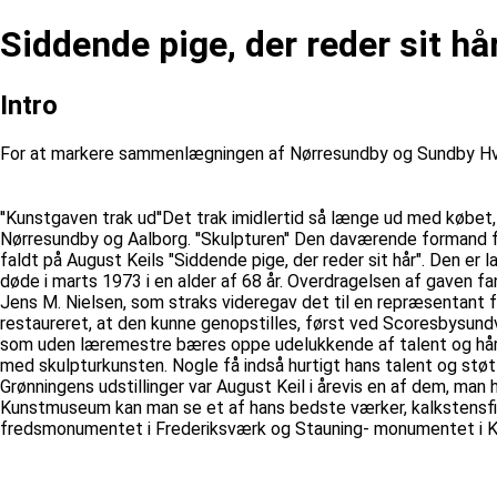
Siddende pige, der reder sit hå
Intro
For at markere sammenlægningen af Nørresundby og Sundby Hvor
''Kunstgaven trak ud''Det trak imidlertid så længe ud med køb
Nørresundby og Aalborg. ''Skulpturen'' Den daværende formand f
faldt på August Keils "Siddende pige, der reder sit hår". Den er 
døde i marts 1973 i en alder af 68 år. Overdragelsen af gaven f
Jens M. Nielsen, som straks videregav det til en repræsentant 
restaureret, at den kunne genopstilles, først ved Scoresbysundve
som uden læremestre bæres oppe udelukkende af talent og hård
med skulpturkunsten. Nogle få indså hurtigt hans talent og støtt
Grønningens udstillinger var August Keil i årevis en af dem, ma
Kunstmuseum kan man se et af hans bedste værker, kalkstensfig
fredsmonumentet i Frederiksværk og Stauning- monumentet i 