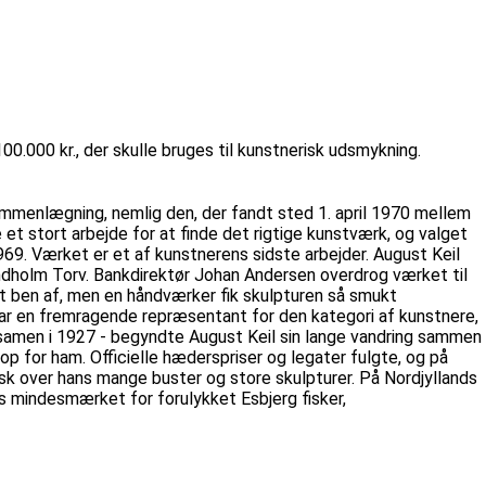
00 kr., der skulle bruges til kunstnerisk udsmykning.
ammenlægning, nemlig den, der fandt sted 1. april 1970 mellem
t stort arbejde for at finde det rigtige kunstværk, og valget
1969. Værket er et af kunstnerens sidste arbejder. August Keil
Lindholm Torv. Bankdirektør Johan Andersen overdrog værket til
t ben af, men en håndværker fik skulpturen så smukt
 var en fremragende repræsentant for den kategori af kunstnere,
amen i 1927 - begyndte August Keil sin lange vandring sammen
op for ham. Officielle hæderspriser og legater fulgte, og på
sk over hans mange buster og store skulpturer. På Nordjyllands
 mindesmærket for forulykket Esbjerg fisker,