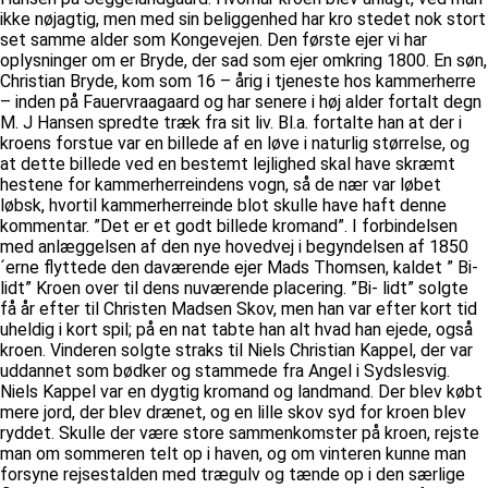
ikke nøjagtig, men med sin beliggenhed har kro stedet nok stort
set samme alder som Kongevejen. Den første ejer vi har
oplysninger om er Bryde, der sad som ejer omkring 1800. En søn,
Christian Bryde, kom som 16 – årig i tjeneste hos kammerherre
– inden på Fauervraagaard og har senere i høj alder fortalt degn
M. J Hansen spredte træk fra sit liv. Bl.a. fortalte han at der i
kroens forstue var en billede af en løve i naturlig størrelse, og
at dette billede ved en bestemt lejlighed skal have skræmt
hestene for kammerherreindens vogn, så de nær var løbet
løbsk, hvortil kammerherreinde blot skulle have haft denne
kommentar. ”Det er et godt billede kromand”. I forbindelsen
med anlæggelsen af den nye hovedvej i begyndelsen af 1850
´erne flyttede den daværende ejer Mads Thomsen, kaldet ” Bi-
lidt” Kroen over til dens nuværende placering. ”Bi- lidt” solgte
få år efter til Christen Madsen Skov, men han var efter kort tid
uheldig i kort spil; på en nat tabte han alt hvad han ejede, også
kroen. Vinderen solgte straks til Niels Christian Kappel, der var
uddannet som bødker og stammede fra Angel i Sydslesvig.
Niels Kappel var en dygtig kromand og landmand. Der blev købt
mere jord, der blev drænet, og en lille skov syd for kroen blev
ryddet. Skulle der være store sammenkomster på kroen, rejste
man om sommeren telt op i haven, og om vinteren kunne man
forsyne rejsestalden med trægulv og tænde op i den særlige