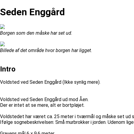
Seden Enggård
Borgen som den måske har set ud.
Billede af det område hvor borgen har ligget.
Intro
Voldsted ved Seden Enggård (Ikke synlig mere).
Voldsted ved Seden Enggård ud mod Åen.
Der er intet at se mere, alt er bortpløjet.
Voldstedet har været ca. 25 meter i tværmål og måske set ud s
Ifølge sognebeskrivelsen: Små murbrokker i jorden. Udenom lige
Gravens mål 6 x 9,6 meter.