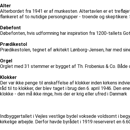
Alter
Alterbordet fra 1941 er af munkesten. Altertavlen er et treflø
flankeret af to nutidige persongrupper - troende og skeptikere
Døbefont
Døbefonten, hvis udformning har inspiration fra 1200-tallets Got
Prædikestol
Prædikestolen, tegnet af arkitekt Lønborg-Jensen, har med sin
Orgel
Orglet med 31 stemmer er bygget af Th. Frobenius & Co. Både or
Klokker
Der var ikke penge til anskaffelse af klokker inden kirkens indvi
råd til to klokker, der blev taget i brug den 6. april 1946. Den
klokke - den må ikke ringe, hvis der er krig eller ufred i Danmark
Indbyggertallet i Vejles vestlige bydel voksede voldsomt i beg
kirkelige arbejde. Derfor havde byrådet i 1919 reserveret en 6.6