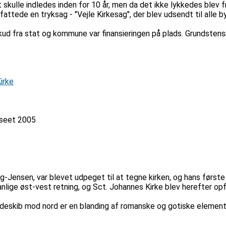
 skulle indledes inden for 10 år, men da det ikke lykkedes blev f
fattede en tryksag - "Vejle Kirkesag", der blev udsendt til alle 
skud fra stat og kommune var finansieringen på plads. Grundste
irke
museet 2005
-Jensen, var blevet udpeget til at tegne kirken, og hans første
ige øst-vest retning, og Sct. Johannes Kirke blev herefter opført
 sideskib mod nord er en blanding af romanske og gotiske element