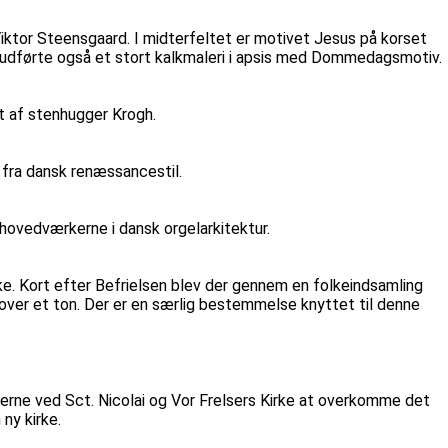
Viktor Steensgaard. I midterfeltet er motivet Jesus på korset
rd udførte også et stort kalkmaleri i apsis med Dommedagsmotiv.
rt af stenhugger Krogh.
 fra dansk renæssancestil.
hovedværkerne i dansk orgelarkitektur.
irke. Kort efter Befrielsen blev der gennem en folkeindsamling
å over et ton. Der er en særlig bestemmelse knyttet til denne
erne ved Sct. Nicolai og Vor Frelsers Kirke at overkomme det
ny kirke.