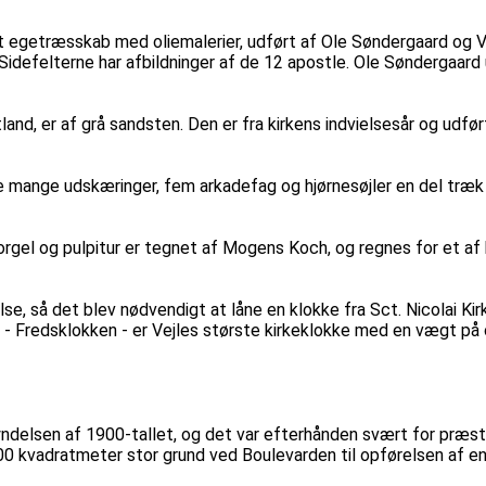
jet egetræsskab med oliemalerier, udført af Ole Søndergaard og 
. Sidefelterne har afbildninger af de 12 apostle. Ole Søndergaa
land, er af grå sandsten. Den er fra kirkens indvielsesår og udfø
e mange udskæringer, fem arkadefag og hjørnesøjler en del træk
gel og pulpitur er tegnet af Mogens Koch, og regnes for et af 
else, så det blev nødvendigt at låne en klokke fra Sct. Nicolai K
 ene - Fredsklokken - er Vejles største kirkeklokke med en vægt p
yndelsen af 1900-tallet, og det var efterhånden svært for præst
00 kvadratmeter stor grund ved Boulevarden til opførelsen af en 