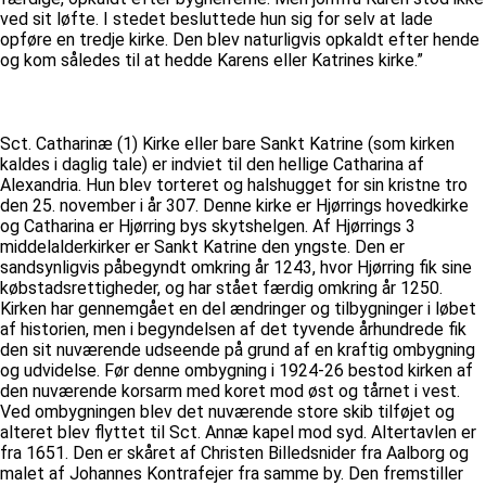
ved sit løfte. I stedet besluttede hun sig for selv at lade
opføre en tredje kirke. Den blev naturligvis opkaldt efter hende
og kom således til at hedde Karens eller Katrines kirke.”
Sct. Catharinæ (1) Kirke eller bare Sankt Katrine (som kirken
kaldes i daglig tale) er indviet til den hellige Catharina af
Alexandria. Hun blev torteret og halshugget for sin kristne tro
den 25. november i år 307. Denne kirke er Hjørrings hovedkirke
og Catharina er Hjørring bys skytshelgen. Af Hjørrings 3
middelalderkirker er Sankt Katrine den yngste. Den er
sandsynligvis påbegyndt omkring år 1243, hvor Hjørring fik sine
købstadsrettigheder, og har stået færdig omkring år 1250.
Kirken har gennemgået en del ændringer og tilbygninger i løbet
af historien, men i begyndelsen af det tyvende århundrede fik
den sit nuværende udseende på grund af en kraftig ombygning
og udvidelse. Før denne ombygning i 1924-26 bestod kirken af
den nuværende korsarm med koret mod øst og tårnet i vest.
Ved ombygningen blev det nuværende store skib tilføjet og
alteret blev flyttet til Sct. Annæ kapel mod syd. Altertavlen er
fra 1651. Den er skåret af Christen Billedsnider fra Aalborg og
malet af Johannes Kontrafejer fra samme by. Den fremstiller