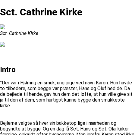
Sct. Cathrine Kirke
Sct. Cathrine Kirke
Intro
”Der var i Hjørring en smuk, ung pige ved navn Karen. Hun havde
to tilbedere, som begge var præster, Hans og Oluf hed de. Da
de bejlede til hende, gav hun dem det løfte, at hun ville give sit
ja til den af dem, som hurtigst kunne bygge den smukkeste
kirke.
Bejlerne valgte så hver sin bakketop lige i nærheden og
begyndte at bygge. Og en dag lå Sct. Hans og Sct. Olai kirker
færdige, opkaldt efter bygherrerne. Men jomfru Karen stod ikke