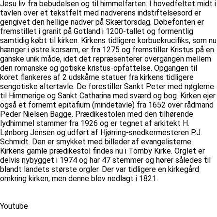
Jesu liv fra bebudelsen og til himmelfarten. I hovedfeltet midt i
tavlen over et tekstfelt med nadverens indstiftelsesord er
gengivet den hellige nadver på Skærtorsdag. Døbefonten er
fremstillet i granit på Gotland i 1200-tallet og formentlig
samtidig købt til kirken. Kirkens tidligere korbuekrucifiks, som nu
hænger i østre korsarm, er fra 1275 og fremstiller Kristus på en
ganske unik måde, idet det repræsenterer overgangen mellem
den romanske og gotiske kristus-opfattelse. Opgangen til
koret flankeres af 2 udskårne statuer fra kirkens tidligere
sengotiske altertavle. De forestiller Sankt Peter med nøglerne
til Himmerige og Sankt Catharina med sværd og bog. Kirken ejer
også et fornemt epitafium (mindetavle) fra 1652 over rådmand
Peder Nielsen Bagge. Prædikestolen med den tilhørende
lydhimmel stammer fra 1926 og er tegnet af arkitekt H.
Lønborg Jensen og udført af Hjørring-snedkermesteren P.J.
Schmidt. Den er smykket med billeder af evangelisterne.
Kirkens gamle prædikestol findes nu i Tornby Kirke. Orglet er
delvis nybygget i 1974 og har 47 stemmer og hører således til
blandt landets største orgler. Der var tidligere en kirkegård
omkring kirken, men denne blev nedlagt i 1821.
Youtube