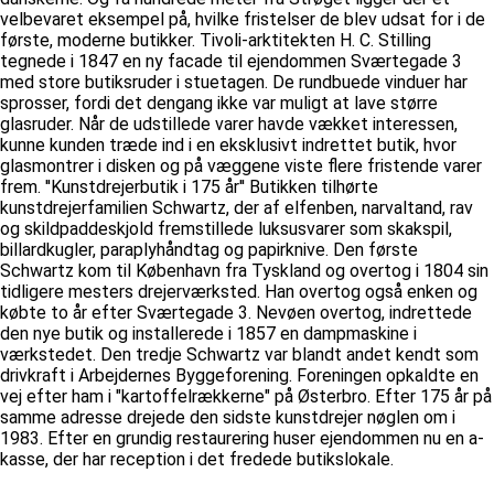
velbevaret eksempel på, hvilke fristelser de blev udsat for i de
første, moderne butikker. Tivoli-arktitekten H. C. Stilling
tegnede i 1847 en ny facade til ejendommen Sværtegade 3
med store butiksruder i stuetagen. De rundbuede vinduer har
sprosser, fordi det dengang ikke var muligt at lave større
glasruder. Når de udstillede varer havde vækket interessen,
kunne kunden træde ind i en eksklusivt indrettet butik, hvor
glasmontrer i disken og på væggene viste flere fristende varer
frem. ''Kunstdrejerbutik i 175 år'' Butikken tilhørte
kunstdrejerfamilien Schwartz, der af elfenben, narvaltand, rav
og skildpaddeskjold fremstillede luksusvarer som skakspil,
billardkugler, paraplyhåndtag og papirknive. Den første
Schwartz kom til København fra Tyskland og overtog i 1804 sin
tidligere mesters drejerværksted. Han overtog også enken og
købte to år efter Sværtegade 3. Nevøen overtog, indrettede
den nye butik og installerede i 1857 en dampmaskine i
værkstedet. Den tredje Schwartz var blandt andet kendt som
drivkraft i Arbejdernes Byggeforening. Foreningen opkaldte en
vej efter ham i "kartoffelrækkerne" på Østerbro. Efter 175 år på
samme adresse drejede den sidste kunstdrejer nøglen om i
1983. Efter en grundig restaurering huser ejendommen nu en a-
kasse, der har reception i det fredede butikslokale.