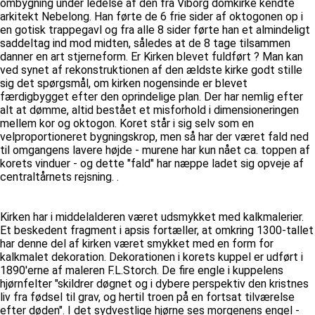
ombygning under ledelse af den fra Viborg domkirke kendte
arkitekt Nebelong. Han førte de 6 frie sider af oktogonen op i
en gotisk trappegavl og fra alle 8 sider førte han et almindeligt
saddeltag ind mod midten, således at de 8 tage tilsammen
danner en art stjerneform. Er Kirken blevet fuldført ? Man kan
ved synet af rekonstruktionen af den ældste kirke godt stille
sig det spørgsmål, om kirken nogensinde er blevet
færdigbygget efter den oprindelige plan. Der har nemlig efter
alt at dømme, altid bestået et misforhold i dimensioneringen
mellem kor og oktogon. Koret står i sig selv som en
velproportioneret bygningskrop, men så har der været fald ned
til omgangens lavere højde - murene har kun nået ca. toppen af
korets vinduer - og dette "fald" har næppe ladet sig opveje af
centraltårnets rejsning. .
Kirken har i middelalderen været udsmykket med kalkmalerier.
Et beskedent fragment i apsis fortæller, at omkring 1300-tallet
har denne del af kirken været smykket med en form for
kalkmalet dekoration. Dekorationen i korets kuppel er udført i
1890'erne af maleren F.L.Storch. De fire engle i kuppelens
hjørnfelter "skildrer døgnet og i dybere perspektiv den kristnes
liv fra fødsel til grav, og hertil troen på en fortsat tilværelse
efter døden". I det sydvestlige hjørne ses morgenens engel -