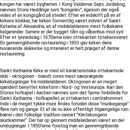
kongen har været bygherren. I Kong Valdemar Sejrs Jordebog,
nævnes Store Heddinge som "kongelev", ligesom der også
vides af en kongsgård på stedet. Efter en indskrift på en af
kirkens klokker, har kirken formentlig været indviet af Sankt
Katarina af Alexandria, en af middelalderens mest folkekære
helgeninder. Senere er der bygget tårn og våbenhus mod syd.
Efter et lynnedslag i 1670erne blev ottekanten totalrenoveret.
En gennemgribende restaurering i 1853 gav kirken dens
nuværende skikkelse og interiøret er helt præget af denne
restaurering.
Sankt Katharina Kirke er med sit karakteristiske ottekantede
skib - oktogonen - blandt vores mest særprægede
kirkebygninger fra middelalderen. Oktogonen er en meget
sjældent benyttet kirkeform i Nord- og Vesteuropa. Karl den
Stores hofkapel i Aachen nævnes som det fjerne forbillede for
Sankt Katharina - hofkapellet er ottekantet i centralrummet.
Inde i de meget tykke mure findes foruden disse "munkegange"
flere rum og gange. Et af de nu ikke offentligt tilgængelige rum
bærer i den folkelige tradition navnet "Klintekongens
skatkammer". Der har op gennem middelalderen været en del
ombygninger. I 1850'erne foretog man en gennemgribende