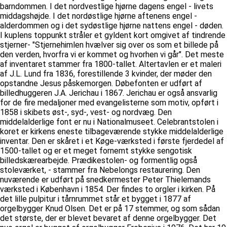
barndommen. I det nordvestlige hjørne dagens engel - livets
middagshøjde. I det nordøstlige hjørne aftenens engel -
alderdommen og i det sydøstlige hjørne nattens engel - døden.
I kuplens toppunkt stråler et gyldent kort omgivet af tindrende
stjerner- "Stjernehimlen hvælver sig over os som et billede på
den verden, hvorfra vi er kommet og hvorhen vi går". Det meste
af inventaret stammer fra 1800-tallet. Altertavlen er et maleri
af J.L. Lund fra 1836, forestillende 3 kvinder, der møder den
opstandne Jesus påskemorgen. Døbefonten er udført af
billedhuggeren J.A. Jerichau i 1867. Jerichau er også ansvarlig
for de fire medaljoner med evangelisterne som motiv, opført i
1858 i skibets øst-, syd-, vest- og nordvæg. Den
middelalderlige font er nu i Nationalmuseet. Celebrantstolen i
koret er kirkens eneste tilbageværende stykke middelalderlige
inventar. Den er skåret i et Køge-værksted i første fjerdedel af
1500-tallet og er et meget fornemt stykke sengotisk
billedskærearbejde. Prædikestolen- og formentlig også
stoleværket, - stammer fra Nebelongs restaurering. Den
nuværende er udført på snedkermester Peter Thielemands
værksted i København i 1854. Der findes to orgler i kirken. På
det lille pulpitur i tårnrummet står et bygget i 1877 af
orgelbygger Knud Olsen. Det er på 17 stemmer, og som sådan
det største, der er blevet bevaret af denne orgelbygger. Det