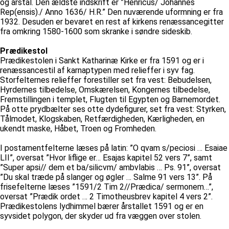
og årstal. Den ældste indskrift er ”Henricus/ Johannes
Rep(ensis)./ Anno 1636/ H.R.” Den nuværende uformning er fra
1932. Desuden er bevaret en rest af kirkens renæssancegitter
fra omkring 1580-1600 som skranke i søndre sideskib.
Prædikestol
Prædikestolen i Sankt Katharinæ Kirke er fra 1591 og er i
renæssancestil af karnaptypen med relieffer i syv fag.
Storfelternes relieffer forestiller set fra vest: Bebudelsen,
Hyrdernes tilbedelse, Omskærelsen, Kongernes tilbedelse,
Fremstillingen i templet, Flugten til Egypten og Barnemordet.
På otte prydbælter ses otte dydefigurer, set fra vest: Styrken,
Tålmodet, Klogskaben, Retfærdigheden, Kærligheden, en
ukendt maske, Håbet, Troen og Fromheden.
I postamentfelterne læses på latin: ”O qvam s/peciosi … Esaiae
LII”, oversat ”Hvor liflige er… Esajas kapitel 52 vers 7”, samt
”Super apsi// dem et ba/silicvm/ ambvlabis … Ps. 91”, oversat
”Du skal træde på slanger og øgler … Salme 91 vers 13”. På
frisefelterne læses ”1591/2 Tim 2//Prædica/ sermonem…”,
oversat ”Prædik ordet … 2 Timotheusbrev kapitel 4 vers 2”.
Prædikestolens lydhimmel bærer årstallet 1591 og er en
syvsidet polygon, der skyder ud fra væggen over stolen.