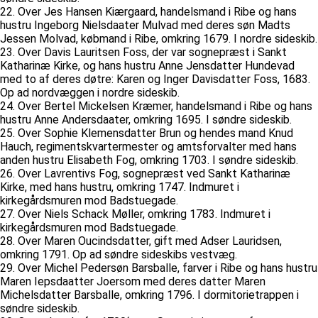
22. Over Jes Hansen Kiærgaard, handelsmand i Ribe og hans
hustru Ingeborg Nielsdaater Mulvad med deres søn Madts
Jessen Molvad, købmand i Ribe, omkring 1679. I nordre sideskib.
23. Over Davis Lauritsen Foss, der var sognepræst i Sankt
Katharinæ Kirke, og hans hustru Anne Jensdatter Hundevad
med to af deres døtre: Karen og Inger Davisdatter Foss, 1683.
Op ad nordvæggen i nordre sideskib.
24. Over Bertel Mickelsen Kræmer, handelsmand i Ribe og hans
hustru Anne Andersdaater, omkring 1695. I søndre sideskib.
25. Over Sophie Klemensdatter Brun og hendes mand Knud
Hauch, regimentskvartermester og amtsforvalter med hans
anden hustru Elisabeth Fog, omkring 1703. I søndre sideskib.
26. Over Lavrentivs Fog, sognepræst ved Sankt Katharinæ
Kirke, med hans hustru, omkring 1747. Indmuret i
kirkegårdsmuren mod Badstuegade.
27. Over Niels Schack Møller, omkring 1783. Indmuret i
kirkegårdsmuren mod Badstuegade.
28. Over Maren Oucindsdatter, gift med Adser Lauridsen,
omkring 1791. Op ad søndre sideskibs vestvæg.
29. Over Michel Pedersøn Barsballe, farver i Ribe og hans hustru
Maren Iepsdaatter Joersom med deres datter Maren
Michelsdatter Barsballe, omkring 1796. I dormitorietrappen i
søndre sideskib.