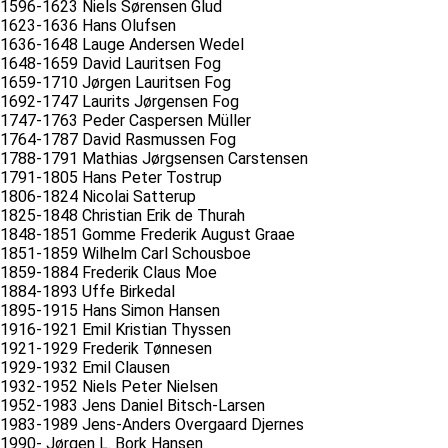
1596-1623 Niels Sørensen Glud
1623-1636 Hans Olufsen
1636-1648 Lauge Andersen Wedel
1648-1659 David Lauritsen Fog
1659-1710 Jørgen Lauritsen Fog
1692-1747 Laurits Jørgensen Fog
1747-1763 Peder Caspersen Müller
1764-1787 David Rasmussen Fog
1788-1791 Mathias Jørgsensen Carstensen
1791-1805 Hans Peter Tostrup
1806-1824 Nicolai Satterup
1825-1848 Christian Erik de Thurah
1848-1851 Gomme Frederik August Graae
1851-1859 Wilhelm Carl Schousboe
1859-1884 Frederik Claus Moe
1884-1893 Uffe Birkedal
1895-1915 Hans Simon Hansen
1916-1921 Emil Kristian Thyssen
1921-1929 Frederik Tønnesen
1929-1932 Emil Clausen
1932-1952 Niels Peter Nielsen
1952-1983 Jens Daniel Bitsch-Larsen
1983-1989 Jens-Anders Overgaard Djernes
1990- Jørgen L. Bork Hansen