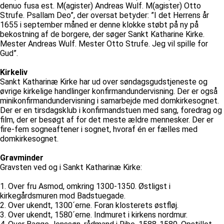
denuo fusa est. M(agister) Andreas Wulf. M(agister) Otto
Strufe. Psallam Deo”, der oversat betyder: ”I det Herrens år
1655 i september måned er denne klokke støbt på ny på
bekostning af de borgere, der søger Sankt Katharine Kirke.
Mester Andreas Wulf. Mester Otto Strufe. Jeg vil spille for
Gud”.
Kirkeliv
Sankt Katharinæ Kirke har ud over søndagsgudstjeneste og
øvrige kirkelige handlinger konfirmandundervisning. Der er også
minikonfirmandundervisning i samarbejde med domkirkesognet.
Der er en tirsdagsklub i konfirmandstuen med sang, foredrag og
film, der er besøgt af for det meste ældre mennesker. Der er
fire-fem sogneaftener i sognet, hvoraf én er fælles med
domkirkesognet.
Gravminder
Gravsten ved og i Sankt Katharinæ Kirke:
1. Over fru Asmod, omkring 1300-1350. Østligst i
kirkegårdsmuren mod Badstuegade.
2. Over ukendt, 1300´erne. Foran klosterets østfløj.
3. Over ukendt, 1580´erne. Indmuret i kirkens nordmur.