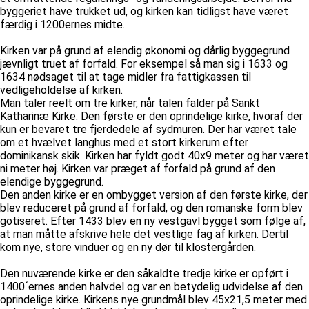
byggeriet have trukket ud, og kirken kan tidligst have været
færdig i 1200ernes midte.
Kirken var på grund af elendig økonomi og dårlig byggegrund
jævnligt truet af forfald. For eksempel så man sig i 1633 og
1634 nødsaget til at tage midler fra fattigkassen til
vedligeholdelse af kirken.
Man taler reelt om tre kirker, når talen falder på Sankt
Katharinæ Kirke. Den første er den oprindelige kirke, hvoraf der
kun er bevaret tre fjerdedele af sydmuren. Der har været tale
om et hvælvet langhus med et stort kirkerum efter
dominikansk skik. Kirken har fyldt godt 40x9 meter og har været
ni meter høj. Kirken var præget af forfald på grund af den
elendige byggegrund.
Den anden kirke er en ombygget version af den første kirke, der
blev reduceret på grund af forfald, og den romanske form blev
gotiseret. Efter 1433 blev en ny vestgavl bygget som følge af,
at man måtte afskrive hele det vestlige fag af kirken. Dertil
kom nye, store vinduer og en ny dør til klostergården.
Den nuværende kirke er den såkaldte tredje kirke er opført i
1400´ernes anden halvdel og var en betydelig udvidelse af den
oprindelige kirke. Kirkens nye grundmål blev 45x21,5 meter med