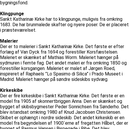
bygningsfond.
Klingpunge
Sankt Katharinæ Kirke har to klingpunge, muligvis fra omkring
1683. De har brunmalede skafter og nyere poser. De er placeret
i præsteværelset.
Malerier
Der er to malerier i Sankt Katharinæ Kirke. Det første er efter
forlæg af Van Dyck fra 1694 og forestiller Korsfæstelsen.
Maleriet er skænket af Mathias Worm. Maleriet hænger på
sydmuren i femte fag. Det andet maleri er fra omkring 1850 og
forestiller korsgangen. Maleriet er malet af Jørgen Roed,
inspireret af Raphaels ”Lo Spasimo di Silica” i Prado Museet i
Madrid. Maleriet hænger på søndre sideskibs sydvæg.
Kirkeskibe
Der er fire kirkeskibe i Sankt Katharinæ Kirke. Det første er en
model fra 1905 af skonnertbriggen Anna. Den er skænket og
bygget af skibsbygmester Peder Sonnichsen fra Sønderho. Det
blev istandsat omkring 1980 af Knud Jacobsen Christensen.
Skibet er ophængt i nordre sideskib. Det andet kirkeskib er en
model fra begyndelsen af 1900´erne af fregatten Håbet, der er
bygget af Rasmus Hansen i Bispegade i Ribe. Det blev