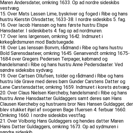
Maren Andersdater, omkring 1633. Op ad nordre sideskibs
vestvæg.
15. Over Mats Lassen Lime, byskriver og foged i Ribe og hans
hustru Kierstin Olvsdatter, 1633-38. I nordre sideskibs 5. fag.
16. Over Iacob Hanssøn og hans første hustru Elspe
Hansdaater. I sideskibets 4. fag op ad nordmuren.
17. Over Iens Iørgensen, omkring 1642. Indmuret i
kirkegårdsmuren mod Badstuegade.
18. Over Las Ienssøn Bonvm, rådmand i Ribe og hans hustru
Bold Sørensdaateer, omkring 1645. Genanvendt omkring 1675-
1684 over Gregers Pedersen Terpager, købmand og
handelsmand i Ribe og hans hustru Anne Pedersdaater. Ved
søndre sideksibs sydvæg.
19. Over Cartsen Ollufsen, tolder og rådmand i Ribe og hans
hustru Ide Grave med deres børn Gunder Carstens Datter og
Lene Carstensdatter, omkring 1659. Indmuret i korets østvæg.
20. Over Claus Nielsen Kiercheby, handelsmand i Ribe og hans
hustru Anne Hansdaatter Guldaggers samt deres søn Hans
Clausen Kiercheby og hustruens bror Nes Hansen Guldagger, der
blev stukket ihjel af svogeren Bage Ifuersen 4. ferbuar 1660.
Omkring 1660. I nordre sideskibs vestfag.
21. Over Volborig Hans Guldaggers og hendes datter Maren
Hans Datter Guldaggers, omkring 1673. Op ad sydmuren i
søndre sideskib.