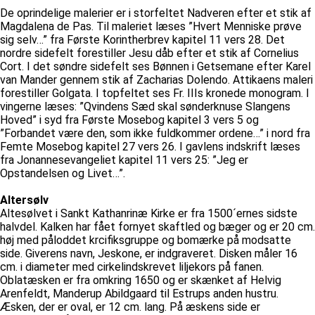
De oprindelige malerier er i storfeltet Nadveren efter et stik af
Magdalena de Pas. Til maleriet læses ”Hvert Menniske prøve
sig selv…” fra Første Korintherbrev kapitel 11 vers 28. Det
nordre sidefelt forestiller Jesu dåb efter et stik af Cornelius
Cort. I det søndre sidefelt ses Bønnen i Getsemane efter Karel
van Mander gennem stik af Zacharias Dolendo. Attikaens maleri
forestiller Golgata. I topfeltet ses Fr. IIIs kronede monogram. I
vingerne læses: ”Qvindens Sæd skal sønderknuse Slangens
Hoved” i syd fra Første Mosebog kapitel 3 vers 5 og
”Forbandet være den, som ikke fuldkommer ordene…” i nord fra
Femte Mosebog kapitel 27 vers 26. I gavlens indskrift læses
fra Jonannesevangeliet kapitel 11 vers 25: ”Jeg er
Opstandelsen og Livet…”.
Altersølv
Altesølvet i Sankt Kathanrinæ Kirke er fra 1500´ernes sidste
halvdel. Kalken har fået fornyet skaftled og bæger og er 20 cm.
høj med påloddet krcifiksgruppe og bomærke på modsatte
side. Giverens navn, Jeskone, er indgraveret. Disken måler 16
cm. i diameter med cirkelindskrevet liljekors på fanen.
Oblatæsken er fra omkring 1650 og er skænket af Helvig
Arenfeldt, Manderup Abildgaard til Estrups anden hustru.
Æsken, der er oval, er 12 cm. lang. På æskens side er