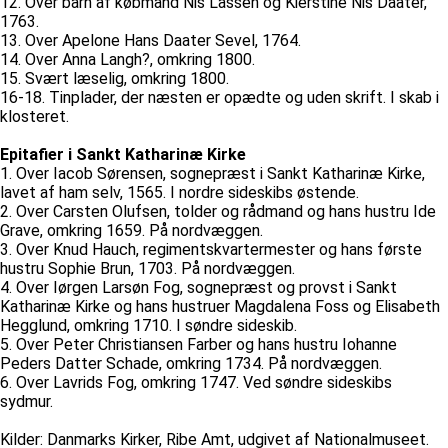
12. Over barn af købmand Nis Lassen og Kierstine Nis Daater,
1763.
13. Over Apelone Hans Daater Sevel, 1764.
14. Over Anna Langh?, omkring 1800.
15. Svært læselig, omkring 1800.
16-18. Tinplader, der næsten er opædte og uden skrift. I skab i
klosteret.
Epitafier i Sankt Katharinæ Kirke
1. Over Iacob Sørensen, sognepræst i Sankt Katharinæ Kirke,
lavet af ham selv, 1565. I nordre sideskibs østende.
2. Over Carsten Olufsen, tolder og rådmand og hans hustru Ide
Grave, omkring 1659. På nordvæggen.
3. Over Knud Hauch, regimentskvartermester og hans første
hustru Sophie Brun, 1703. På nordvæggen.
4. Over Iørgen Larsøn Fog, sognepræst og provst i Sankt
Katharinæ Kirke og hans hustruer Magdalena Foss og Elisabeth
Hegglund, omkring 1710. I søndre sideskib.
5. Over Peter Christiansen Farber og hans hustru Iohanne
Peders Datter Schade, omkring 1734. På nordvæggen.
6. Over Lavrids Fog, omkring 1747. Ved søndre sideskibs
sydmur.
Kilder: Danmarks Kirker, Ribe Amt, udgivet af Nationalmuseet.