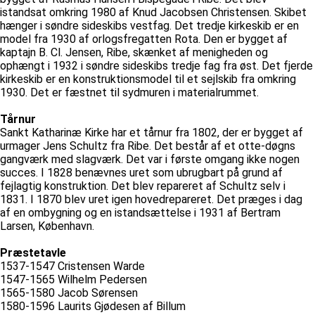
istandsat omkring 1980 af Knud Jacobsen Christensen. Skibet
hænger i søndre sideskibs vestfag. Det tredje kirkeskib er en
model fra 1930 af orlogsfregatten Rota. Den er bygget af
kaptajn B. Cl. Jensen, Ribe, skænket af menigheden og
ophængt i 1932 i søndre sideskibs tredje fag fra øst. Det fjerde
kirkeskib er en konstruktionsmodel til et sejlskib fra omkring
1930. Det er fæstnet til sydmuren i materialrummet.
Tårnur
Sankt Katharinæ Kirke har et tårnur fra 1802, der er bygget af
urmager Jens Schultz fra Ribe. Det består af et otte-døgns
gangværk med slagværk. Det var i første omgang ikke nogen
succes. I 1828 benævnes uret som ubrugbart på grund af
fejlagtig konstruktion. Det blev repareret af Schultz selv i
1831. I 1870 blev uret igen hovedrepareret. Det præges i dag
af en ombygning og en istandsættelse i 1931 af Bertram
Larsen, København.
Præstetavle
1537-1547 Cristensen Warde
1547-1565 Wilhelm Pedersen
1565-1580 Jacob Sørensen
1580-1596 Laurits Gjødesen af Billum