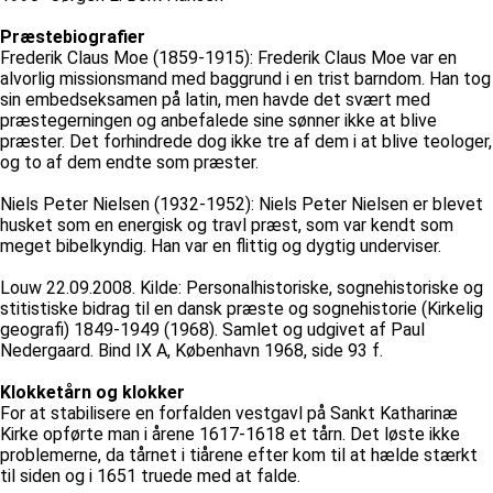
Præstebiografier
Frederik Claus Moe (1859-1915): Frederik Claus Moe var en
alvorlig missionsmand med baggrund i en trist barndom. Han tog
sin embedseksamen på latin, men havde det svært med
præstegerningen og anbefalede sine sønner ikke at blive
præster. Det forhindrede dog ikke tre af dem i at blive teologer,
og to af dem endte som præster.
Niels Peter Nielsen (1932-1952): Niels Peter Nielsen er blevet
husket som en energisk og travl præst, som var kendt som
meget bibelkyndig. Han var en flittig og dygtig underviser.
Louw 22.09.2008. Kilde: Personalhistoriske, sognehistoriske og
stitistiske bidrag til en dansk præste og sognehistorie (Kirkelig
geografi) 1849-1949 (1968). Samlet og udgivet af Paul
Nedergaard. Bind IX A, København 1968, side 93 f.
Klokketårn og klokker
For at stabilisere en forfalden vestgavl på Sankt Katharinæ
Kirke opførte man i årene 1617-1618 et tårn. Det løste ikke
problemerne, da tårnet i tiårene efter kom til at hælde stærkt
til siden og i 1651 truede med at falde.