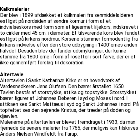
Kalkmalerier
Der blev i 1899 afdækket et kalkmaleri fra senmiddelalderen
østligst på nordsiden af søndre kormur i form af et
indvielseskors med form som et ligearmet liljekors, indskrevet i
to cirkler med 45 cm. i diameter. Et tilsvarende kors blev fundet
østligst på kirkens nordmur. Korsene stammer formodentlig fra
kirkens indvielse efter den store udbygning i 1400´ernes anden
halvdel. Desuden blev der funder udsmykninger, der kunne
stamme fra 1800´erne i form af rosetter i sort farve, der er et
ikke gennemført forslag til dekoration.
Altertavle
Altertavlen i Sankt Katharinæ Kirke er et hovedværk af
Vardesnedkeren Jens Olufsen. Den bærer årstallet 1650.
Tavlen består af storstykke, attika og topstykke. Storstykket
bærer figurer af Johannes Døberen i syd og Moses i nord. I
attikaen ses Sankt Mattæus i syd og Sankt Johannes i nord. På
topfeltet ses den sejrende Kristus, der træder på døden og
djævlen.
Malerierne på altertavlen er blevet fremdraget i 1933, da man
fjernede de senere malerier fra 1765, der muligvis kan tilskrives
Anders Nielsen Windfeldt fra Farup.