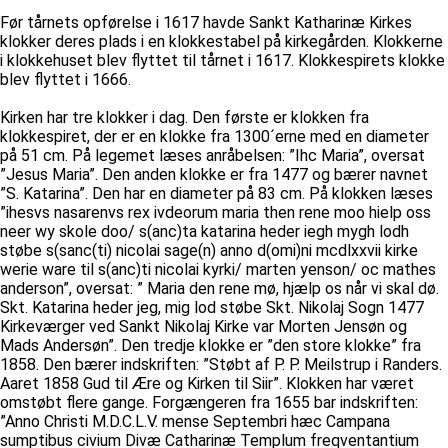
Før tårnets opførelse i 1617 havde Sankt Katharinæ Kirkes
klokker deres plads i en klokkestabel på kirkegården. Klokkerne
i klokkehuset blev flyttet til tårnet i 1617. Klokkespirets klokke
blev flyttet i 1666.
Kirken har tre klokker i dag. Den første er klokken fra
klokkespiret, der er en klokke fra 1300´erne med en diameter
på 51 cm. På legemet læses anråbelsen: ”Ihc Maria”, oversat
”Jesus Maria”. Den anden klokke er fra 1477 og bærer navnet
”S. Katarina”. Den har en diameter på 83 cm. På klokken læses
”ihesvs nasarenvs rex ivdeorum maria then rene moo hielp oss
neer wy skole doo/ s(anc)ta katarina heder iegh mygh lodh
støbe s(sanc(ti) nicolai sage(n) anno d(omi)ni mcdlxxvii kirke
werie ware til s(anc)ti nicolai kyrki/ marten yenson/ oc mathes
anderson”, oversat: ” Maria den rene mø, hjælp os når vi skal dø.
Skt. Katarina heder jeg, mig lod støbe Skt. Nikolaj Sogn 1477
Kirkeværger ved Sankt Nikolaj Kirke var Morten Jensøn og
Mads Andersøn”. Den tredje klokke er ”den store klokke” fra
1858. Den bærer indskriften: ”Støbt af P. P. Meilstrup i Randers.
Aaret 1858 Gud til Ære og Kirken til Siir”. Klokken har været
omstøbt flere gange. Forgængeren fra 1655 bar indskriften:
”Anno Christi M.D.C.L.V. mense Septembri hæc Campana
sumptibus civium Divæ Catharinæ Templum freqventantium