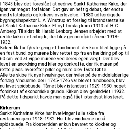
I 1843 blev det foreslået at nedrive Sankt Katharinæ Kirke, der
igen var meget forfalden. Det gav en heftig debat, der endte
med statshjælp og kirkens overlevelse. I 1880 udfærdigede
bygningsinspektør L. A. Winstrup et forslag til istandsættelse
af Sankt Katharinæ Kirke. Et nyt forslag kom i 1913 af H. C.
Amberg. Til sidst fik Harald Lønborg Jensen arbejdet med at
redde kirken, et arbejde, der blev gennemført i årene 1918-
1932.
Kirken fik for første gang et fundament, der kom til at ligge på
en fast bund, og murene blev rettet op fra en hældning på op til
60 cm. ved at vippe murene ved deres egen vægt. Der blev
lavet en anordning med kiler og donkrafte, der fik muren på
rette plads, hvorefter piller og mure blev faststøbte.
Alle tre skibe fik nye hvælvinger, der hviler på de middelalderlige
forlæg. Vinduerne, der i 1745-1746 var blevet rundbuede, blev
nu lavet spidsbuede. Tårnet blev istandsat i 1929-1930, noget
forsinket af økonomiske grunde. Kirken blev genindviet i 1932.
På dette tidspunkt havde man også fået istandsat klosteret.
Kirkerum
Sankt Katharinæ Kirke har hvælvinger i alle skibe fra
restaureringen i 1918-1932. Her blev vinduerne også
spidsbuede. Fra klostertiden er kun bevaret to klokker og