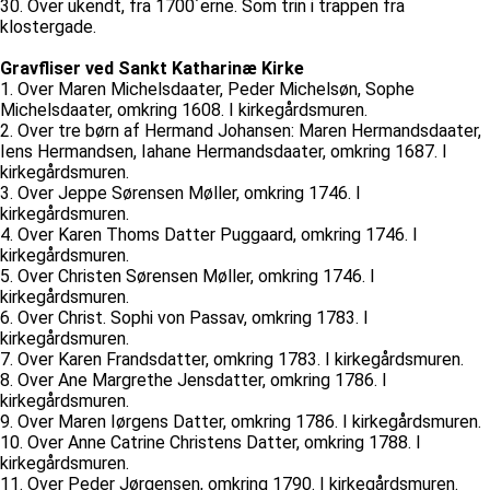
30. Over ukendt, fra 1700´erne. Som trin i trappen fra
klostergade.
Gravfliser ved Sankt Katharinæ Kirke
1. Over Maren Michelsdaater, Peder Michelsøn, Sophe
Michelsdaater, omkring 1608. I kirkegårdsmuren.
2. Over tre børn af Hermand Johansen: Maren Hermandsdaater,
Iens Hermandsen, Iahane Hermandsdaater, omkring 1687. I
kirkegårdsmuren.
3. Over Jeppe Sørensen Møller, omkring 1746. I
kirkegårdsmuren.
4. Over Karen Thoms Datter Puggaard, omkring 1746. I
kirkegårdsmuren.
5. Over Christen Sørensen Møller, omkring 1746. I
kirkegårdsmuren.
6. Over Christ. Sophi von Passav, omkring 1783. I
kirkegårdsmuren.
7. Over Karen Frandsdatter, omkring 1783. I kirkegårdsmuren.
8. Over Ane Margrethe Jensdatter, omkring 1786. I
kirkegårdsmuren.
9. Over Maren Iørgens Datter, omkring 1786. I kirkegårdsmuren.
10. Over Anne Catrine Christens Datter, omkring 1788. I
kirkegårdsmuren.
11. Over Peder Jørgensen, omkring 1790. I kirkegårdsmuren.