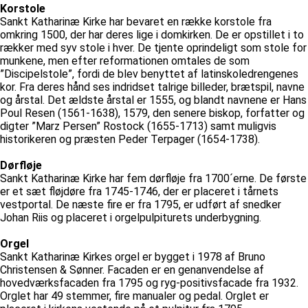
Korstole
Sankt Katharinæ Kirke har bevaret en række korstole fra
omkring 1500, der har deres lige i domkirken. De er opstillet i to
rækker med syv stole i hver. De tjente oprindeligt som stole for
munkene, men efter reformationen omtales de som
”Discipelstole”, fordi de blev benyttet af latinskoledrengenes
kor. Fra deres hånd ses indridset talrige billeder, brætspil, navne
og årstal. Det ældste årstal er 1555, og blandt navnene er Hans
Poul Resen (1561-1638), 1579, den senere biskop, forfatter og
digter ”Marz Persen” Rostock (1655-1713) samt muligvis
historikeren og præsten Peder Terpager (1654-1738).
Dørfløje
Sankt Katharinæ Kirke har fem dørfløje fra 1700´erne. De første
er et sæt fløjdøre fra 1745-1746, der er placeret i tårnets
vestportal. De næste fire er fra 1795, er udført af snedker
Johan Riis og placeret i orgelpulpiturets underbygning.
Orgel
Sankt Katharinæ Kirkes orgel er bygget i 1978 af Bruno
Christensen & Sønner. Facaden er en genanvendelse af
hovedværksfacaden fra 1795 og ryg-positivsfacade fra 1932.
Orglet har 49 stemmer, fire manualer og pedal. Orglet er