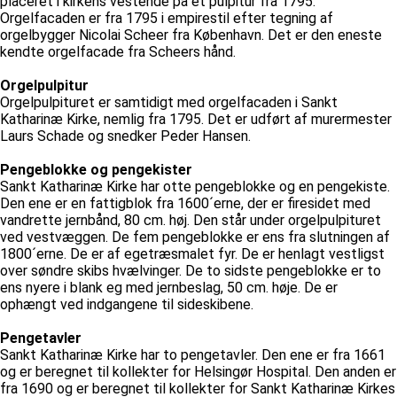
placeret i kirkens vestende på et pulpitur fra 1795.
Orgelfacaden er fra 1795 i empirestil efter tegning af
orgelbygger Nicolai Scheer fra København. Det er den eneste
kendte orgelfacade fra Scheers hånd.
Orgelpulpitur
Orgelpulpituret er samtidigt med orgelfacaden i Sankt
Katharinæ Kirke, nemlig fra 1795. Det er udført af murermester
Laurs Schade og snedker Peder Hansen.
Pengeblokke og pengekister
Sankt Katharinæ Kirke har otte pengeblokke og en pengekiste.
Den ene er en fattigblok fra 1600´erne, der er firesidet med
vandrette jernbånd, 80 cm. høj. Den står under orgelpulpituret
ved vestvæggen. De fem pengeblokke er ens fra slutningen af
1800´erne. De er af egetræsmalet fyr. De er henlagt vestligst
over søndre skibs hvælvinger. De to sidste pengeblokke er to
ens nyere i blank eg med jernbeslag, 50 cm. høje. De er
ophængt ved indgangene til sideskibene.
Pengetavler
Sankt Katharinæ Kirke har to pengetavler. Den ene er fra 1661
og er beregnet til kollekter for Helsingør Hospital. Den anden er
fra 1690 og er beregnet til kollekter for Sankt Katharinæ Kirkes