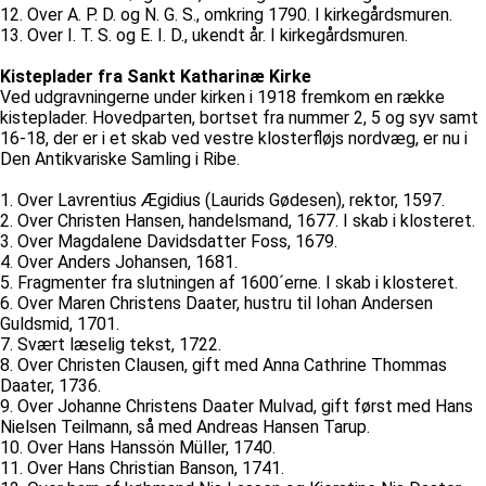
12. Over A. P. D. og N. G. S., omkring 1790. I kirkegårdsmuren.
13. Over I. T. S. og E. I. D., ukendt år. I kirkegårdsmuren.
Kisteplader fra Sankt Katharinæ Kirke
Ved udgravningerne under kirken i 1918 fremkom en række
kisteplader. Hovedparten, bortset fra nummer 2, 5 og syv samt
16-18, der er i et skab ved vestre klosterfløjs nordvæg, er nu i
Den Antikvariske Samling i Ribe.
1. Over Lavrentius Ægidius (Laurids Gødesen), rektor, 1597.
2. Over Christen Hansen, handelsmand, 1677. I skab i klosteret.
3. Over Magdalene Davidsdatter Foss, 1679.
4. Over Anders Johansen, 1681.
5. Fragmenter fra slutningen af 1600´erne. I skab i klosteret.
6. Over Maren Christens Daater, hustru til Iohan Andersen
Guldsmid, 1701.
7. Svært læselig tekst, 1722.
8. Over Christen Clausen, gift med Anna Cathrine Thommas
Daater, 1736.
9. Over Johanne Christens Daater Mulvad, gift først med Hans
Nielsen Teilmann, så med Andreas Hansen Tarup.
10. Over Hans Hanssön Müller, 1740.
11. Over Hans Christian Banson, 1741.