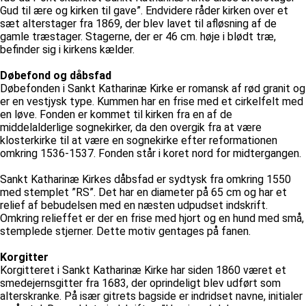
Gud til ære og kirken til gave”. Endvidere råder kirken over et
sæt alterstager fra 1869, der blev lavet til afløsning af de
gamle træstager. Stagerne, der er 46 cm. høje i blødt træ,
befinder sig i kirkens kælder.
Døbefond og dåbsfad
Døbefonden i Sankt Katharinæ Kirke er romansk af rød granit og
er en vestjysk type. Kummen har en frise med et cirkelfelt med
en løve. Fonden er kommet til kirken fra en af de
middelalderlige sognekirker, da den overgik fra at være
klosterkirke til at være en sognekirke efter reformationen
omkring 1536-1537. Fonden står i koret nord for midtergangen.
Sankt Katharinæ Kirkes dåbsfad er sydtysk fra omkring 1550
med stemplet ”RS”. Det har en diameter på 65 cm og har et
relief af bebudelsen med en næsten udpudset indskrift.
Omkring relieffet er der en frise med hjort og en hund med små,
stemplede stjerner. Dette motiv gentages på fanen.
Korgitter
Korgitteret i Sankt Katharinæ Kirke har siden 1860 været et
smedejernsgitter fra 1683, der oprindeligt blev udført som
alterskranke. På især gitrets bagside er indridset navne, initialer