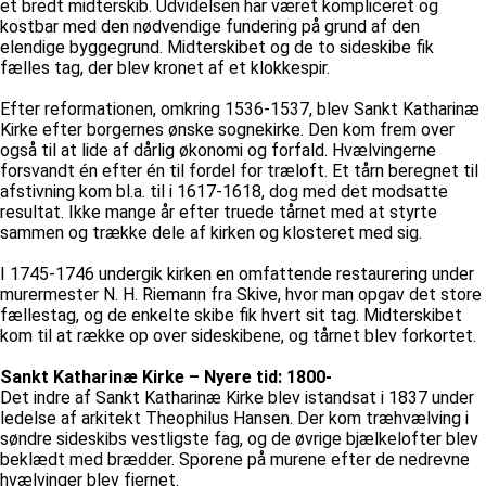
et bredt midterskib. Udvidelsen har været kompliceret og
kostbar med den nødvendige fundering på grund af den
elendige byggegrund. Midterskibet og de to sideskibe fik
fælles tag, der blev kronet af et klokkespir.
Efter reformationen, omkring 1536-1537, blev Sankt Katharinæ
Kirke efter borgernes ønske sognekirke. Den kom frem over
også til at lide af dårlig økonomi og forfald. Hvælvingerne
forsvandt én efter én til fordel for træloft. Et tårn beregnet til
afstivning kom bl.a. til i 1617-1618, dog med det modsatte
resultat. Ikke mange år efter truede tårnet med at styrte
sammen og trække dele af kirken og klosteret med sig.
I 1745-1746 undergik kirken en omfattende restaurering under
murermester N. H. Riemann fra Skive, hvor man opgav det store
fællestag, og de enkelte skibe fik hvert sit tag. Midterskibet
kom til at række op over sideskibene, og tårnet blev forkortet.
Sankt Katharinæ Kirke – Nyere tid: 1800-
Det indre af Sankt Katharinæ Kirke blev istandsat i 1837 under
ledelse af arkitekt Theophilus Hansen. Der kom træhvælving i
søndre sideskibs vestligste fag, og de øvrige bjælkelofter blev
beklædt med brædder. Sporene på murene efter de nedrevne
hvælvinger blev fjernet.