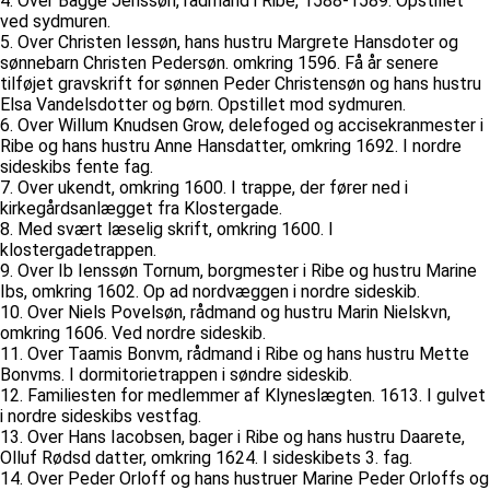
4. Over Bagge Jenssøn, rådmand i Ribe, 1588-1589. Opstillet
ved sydmuren.
5. Over Christen Iessøn, hans hustru Margrete Hansdoter og
sønnebarn Christen Pedersøn. omkring 1596. Få år senere
tilføjet gravskrift for sønnen Peder Christensøn og hans hustru
Elsa Vandelsdotter og børn. Opstillet mod sydmuren.
6. Over Willum Knudsen Grow, delefoged og accisekranmester i
Ribe og hans hustru Anne Hansdatter, omkring 1692. I nordre
sideskibs fente fag.
7. Over ukendt, omkring 1600. I trappe, der fører ned i
kirkegårdsanlægget fra Klostergade.
8. Med svært læselig skrift, omkring 1600. I
klostergadetrappen.
9. Over Ib Ienssøn Tornum, borgmester i Ribe og hustru Marine
Ibs, omkring 1602. Op ad nordvæggen i nordre sideskib.
10. Over Niels Povelsøn, rådmand og hustru Marin Nielskvn,
omkring 1606. Ved nordre sideskib.
11. Over Taamis Bonvm, rådmand i Ribe og hans hustru Mette
Bonvms. I dormitorietrappen i søndre sideskib.
12. Familiesten for medlemmer af Klyneslægten. 1613. I gulvet
i nordre sideskibs vestfag.
13. Over Hans Iacobsen, bager i Ribe og hans hustru Daarete,
Olluf Rødsd datter, omkring 1624. I sideskibets 3. fag.
14. Over Peder Orloff og hans hustruer Marine Peder Orloffs og