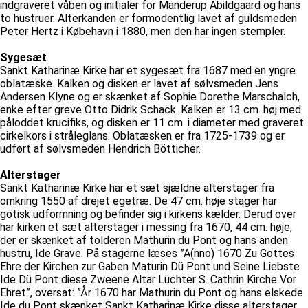
indgraveret våben og initialer for Manderup Abildgaard og hans
to hustruer. Alterkanden er formodentlig lavet af guldsmeden
Peter Hertz i Købehavn i 1880, men den har ingen stempler.
Sygesæt
Sankt Katharinæ Kirke har et sygesæt fra 1687 med en yngre
oblatæske. Kalken og disken er lavet af sølvsmeden Jens
Andersen Klyne og er skænket af Sophie Dorethe Marschalch,
enke efter greve Otto Didrik Schack. Kalken er 13 cm. høj med
påloddet krucifiks, og disken er 11 cm. i diameter med graveret
cirkelkors i stråleglans. Oblatæsken er fra 1725-1739 og er
udført af sølvsmeden Hendrich Bötticher.
Alterstager
Sankt Katharinæ Kirke har et sæt sjældne alterstager fra
omkring 1550 af drejet egetræ. De 47 cm. høje stager har
gotisk udformning og befinder sig i kirkens kælder. Derud over
har kirken et sæt alterstager i messing fra 1670, 44 cm. høje,
der er skænket af tolderen Mathurin du Pont og hans anden
hustru, Ide Grave. På stagerne læses ”A(nno) 1670 Zu Gottes
Ehre der Kirchen zur Gaben Maturin Dü Pont und Seine Liebste
Ide Dü Pont diese Zweene Altar Lüchter S. Cathrin Kirche Vor
Ehret”, oversat: ”År 1670 har Mathurin du Pont og hans elskede
Ide du Pont skænket Sankt Katharinæ Kirke disse alterstager