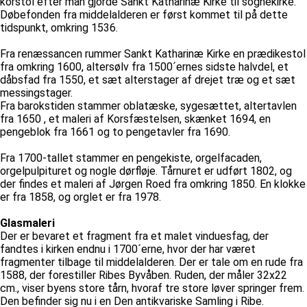
korstol efter man gjorde Sankt Katharinæ Kirke til sognekirke.
Døbefonden fra middelalderen er først kommet til på dette
tidspunkt, omkring 1536.
Fra renæssancen rummer Sankt Katharinæ Kirke en prædikestol
fra omkring 1600, altersølv fra 1500´ernes sidste halvdel, et
dåbsfad fra 1550, et sæt alterstager af drejet træ og et sæt
messingstager.
Fra barokstiden stammer oblatæske, sygesættet, altertavlen
fra 1650 , et maleri af Korsfæstelsen, skænket 1694, en
pengeblok fra 1661 og to pengetavler fra 1690.
Fra 1700-tallet stammer en pengekiste, orgelfacaden,
orgelpulpituret og nogle dørfløje. Tårnuret er udført 1802, og
der findes et maleri af Jørgen Roed fra omkring 1850. En klokke
er fra 1858, og orglet er fra 1978.
Glasmaleri
Der er bevaret et fragment fra et malet vinduesfag, der
fandtes i kirken endnu i 1700´erne, hvor der har været
fragmenter tilbage til middelalderen. Der er tale om en rude fra
1588, der forestiller Ribes Byvåben. Ruden, der måler 32x22
cm., viser byens store tårn, hvoraf tre store løver springer frem.
Den befinder sig nu i en Den antikvariske Samling i Ribe.