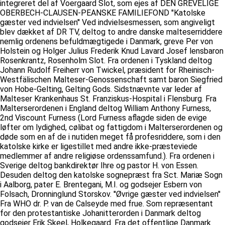
integreret del af Voergaard Slot, som ejes af DEN GREVELIGE
OBERBECH-CLAUSEN-PEANSKE FAMILIEFOND ''Katolske
gæster ved indvielsen'' Ved indvielsesmessen, som angiveligt
blev dækket af DR TV, deltog to andre danske malteserriddere
nemlig ordenens befuldmægtigede i Danmark, greve Per von
Holstein og Holger Julius Frederik Knud Lavard Josef lensbaron
Rosenkrantz, Rosenholm Slot. Fra ordenen i Tyskland deltog
Johann Rudolf Freiherr von Twickel, præsident for Rheinisch-
Westfälischen Malteser-Genossenschaft samt baron Siegfried
von Hobe-Gelting, Gelting Gods. Sidstnævnte var leder af
Malteser Krankenhaus St. Franziskus-Hospital i Flensburg. Fra
Malterserordenen i England deltog William Anthony Furness,
2nd Viscount Furness (Lord Furness aflagde siden de evige
løfter om lydighed, cølibat og fattigdom i Malterserordenen og
døde som en af de i nutiden meget få profesriddere, som i den
katolske kirke er ligestillet med andre ikke-præsteviede
medlemmer af andre religiøse ordenssamfund.). Fra ordenen i
Sverige deltog bankdirektør Ihre og pastor H. von Essen.
Desuden deltog den katolske sognepræst fra Sct. Mariæ Sogn
i Aalborg, pater E. Brentegani, M.I. og godsejer Esbern von
Folsach, Dronninglund Storskov. ''Øvrige gæster ved indvielsen''
Fra WHO dr. P. van de Calseyde med frue. Som repræsentant
for den protestantiske Johanitterorden i Danmark deltog
godsejer Erik Skeel, Holkegaard. Fra det offentlige Danmark