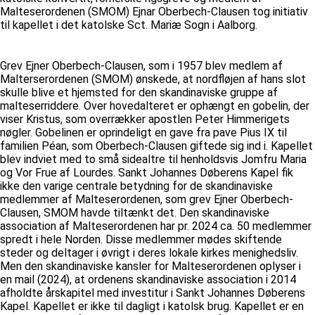
Malteserordenen (SMOM) Ejnar Oberbech-Clausen tog initiativ
til kapellet i det katolske Sct. Mariæ Sogn i Aalborg.
Grev Ejner Oberbech-Clausen, som i 1957 blev medlem af
Malterserordenen (SMOM) ønskede, at nordfløjen af hans slot
skulle blive et hjemsted for den skandinaviske gruppe af
malteserriddere. Over hovedalteret er ophængt en gobelin, der
viser Kristus, som overrækker apostlen Peter Himmerigets
nøgler. Gobelinen er oprindeligt en gave fra pave Pius IX til
familien Péan, som Oberbech-Clausen giftede sig ind i. Kapellet
blev indviet med to små sidealtre til henholdsvis Jomfru Maria
og Vor Frue af Lourdes. Sankt Johannes Døberens Kapel fik
ikke den varige centrale betydning for de skandinaviske
medlemmer af Malteserordenen, som grev Ejner Oberbech-
Clausen, SMOM havde tiltænkt det. Den skandinaviske
association af Malteserordenen har pr. 2024 ca. 50 medlemmer
spredt i hele Norden. Disse medlemmer mødes skiftende
steder og deltager i øvrigt i deres lokale kirkes menighedsliv.
Men den skandinaviske kansler for Malteserordenen oplyser i
en mail (2024), at ordenens skandinaviske association i 2014
afholdte årskapitel med investitur i Sankt Johannes Døberens
Kapel. Kapellet er ikke til dagligt i katolsk brug. Kapellet er en