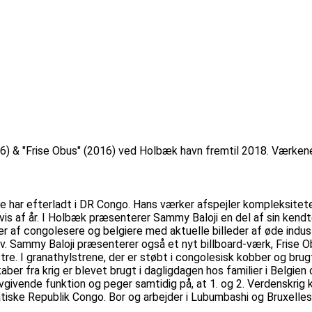
6) & "Frise Obus" (2016) ved Holbæk havn fremtil 2018. Værkene
e har efterladt i DR Congo. Hans værker afspejler kompleksiteten 
is af år. I Holbæk præsenterer Sammy Baloji en del af sin kendte
er af congolesere og belgiere med aktuelle billeder af øde indus
rv. Sammy Baloji præsenterer også et nyt billboard-værk, Frise
e. I granathylstrene, der er støbt i congolesisk kobber og brugt
kaber fra krig er blevet brugt i dagligdagen hos familier i Belgi
givende funktion og peger samtidig på, at 1. og 2. Verdenskrig 
iske Republik Congo. Bor og arbejder i Lubumbashi og Bruxelles