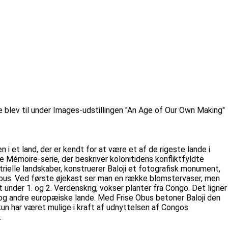
 blev til under Images-udstillingen "An Age of Our Own Making"
i et land, der er kendt for at være et af de rigeste lande i
 Mémoire-serie, der beskriver kolonitidens konfliktfyldte
trielle landskaber, konstruerer Baloji et fotografisk monument,
 Obus. Ved første øjekast ser man en række blomstervaser, men
 under 1. og 2. Verdenskrig, vokser planter fra Congo. Det ligner
en og andre europæiske lande. Med Frise Obus betoner Baloji den
kun har været mulige i kraft af udnyttelsen af Congos
.