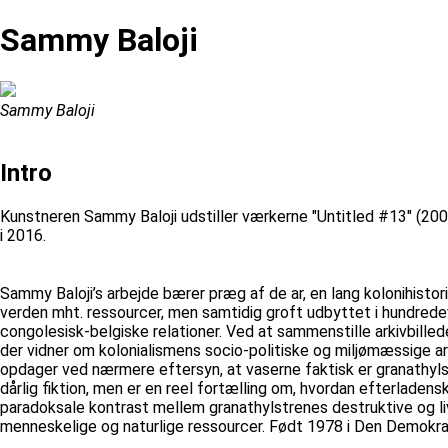
Sammy Baloji
Sammy Baloji
Intro
Kunstneren Sammy Baloji udstiller værkerne "Untitled #13" (200
i 2016.
Sammy Baloji’s arbejde bærer præg af de ar, en lang kolonihistori
verden mht. ressourcer, men samtidig groft udbyttet i hundredev
congolesisk-belgiske relationer. Ved at sammenstille arkivbilled
der vidner om kolonialismens socio-politiske og miljømæssige a
opdager ved nærmere eftersyn, at vaserne faktisk er granathylstr
dårlig fiktion, men er en reel fortælling om, hvordan efterladens
paradoksale kontrast mellem granathylstrenes destruktive og liv
menneskelige og naturlige ressourcer. Født 1978 i Den Demokrat