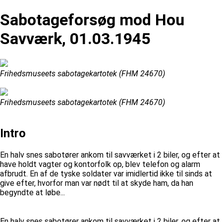
Sabotageforsøg mod Hou
Savværk, 01.03.1945
Frihedsmuseets sabotagekartotek (FHM 24670)
Frihedsmuseets sabotagekartotek (FHM 24670)
Intro
En halv snes sabotører ankom til savværket i 2 biler, og efter at
have holdt vagter og kontorfolk op, blev telefon og alarm
afbrudt. En af de tyske soldater var imidlertid ikke til sinds at
give efter, hvorfor man var nødt til at skyde ham, da han
begyndte at løbe...
En halv snes sabotører ankom til savværket i 2 biler, og efter at