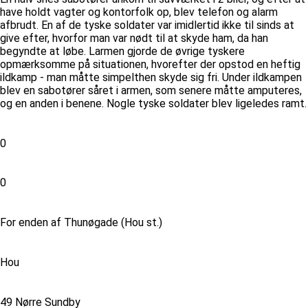
have holdt vagter og kontorfolk op, blev telefon og alarm
afbrudt. En af de tyske soldater var imidlertid ikke til sinds at
give efter, hvorfor man var nødt til at skyde ham, da han
begyndte at løbe. Larmen gjorde de øvrige tyskere
opmærksomme på situationen, hvorefter der opstod en heftig
ildkamp - man måtte simpelthen skyde sig fri. Under ildkampen
blev en sabotører såret i armen, som senere måtte amputeres,
og en anden i benene. Nogle tyske soldater blev ligeledes ramt.
0
0
For enden af Thunøgade (Hou st.)
Hou
49 Nørre Sundby