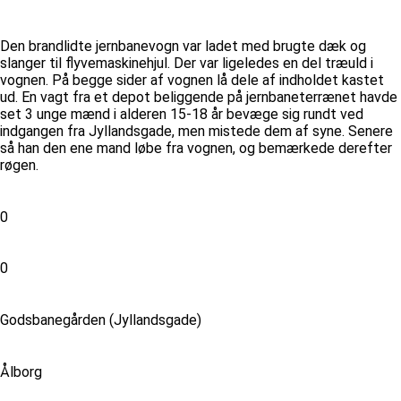
Den brandlidte jernbanevogn var ladet med brugte dæk og
slanger til flyvemaskinehjul. Der var ligeledes en del træuld i
vognen. På begge sider af vognen lå dele af indholdet kastet
ud. En vagt fra et depot beliggende på jernbaneterrænet havde
set 3 unge mænd i alderen 15-18 år bevæge sig rundt ved
indgangen fra Jyllandsgade, men mistede dem af syne. Senere
så han den ene mand løbe fra vognen, og bemærkede derefter
røgen.
0
0
Godsbanegården (Jyllandsgade)
Ålborg