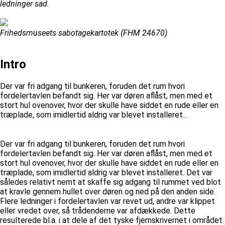
ledninger sad.
Frihedsmuseets sabotagekartotek (FHM 24670)
Intro
Der var fri adgang til bunkeren, foruden det rum hvori
fordelertavlen befandt sig. Her var døren aflåst, men med et
stort hul ovenover, hvor der skulle have siddet en rude eller en
træplade, som imidlertid aldrig var blevet installeret...
Der var fri adgang til bunkeren, foruden det rum hvori
fordelertavlen befandt sig. Her var døren aflåst, men med et
stort hul ovenover, hvor der skulle have siddet en rude eller en
træplade, som imidlertid aldrig var blevet installeret. Det var
således relativt nemt at skaffe sig adgang til rummet ved blot
at kravle gennem hullet over døren og ned på den anden side.
Flere ledninger i fordelertavlen var revet ud, andre var klippet
eller vredet over, så trådenderne var afdækkede. Dette
resulterede bl.a. i at dele af det tyske fjernskrivernet i området