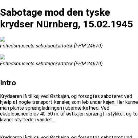
Sabotage mod den tyske
krydser Nürnberg, 15.02.1945
Frihedsmuseets sabotagekartotek (FHM 24670)
Frihedsmuseets sabotagekartotek (FHM 24670)
Intro
Krydseren lå til kaj ved Østkajen, og forsøgtes saboteret ved
hjælp af nogle transport-kanaler, som løb under kajen. Her kunne
man plante sprængladningen i ubemærkethed. Ved
eksplosionen blev 40-50 m. af østkajen sprængt i stykker, og to
kraner styrtede i vandet...
Krydseren lå til kaj ved Østkajen, og forsøgtes saboteret ved